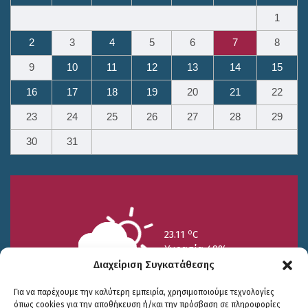
1
2
3
4
5
6
7
8
9
10
11
12
13
14
15
16
17
18
19
20
21
22
23
24
25
26
27
28
29
30
31
o
23.11
C
Υγρασία 49%
Διαχείριση Συγκατάθεσης
Για να παρέχουμε την καλύτερη εμπειρία, χρησιμοποιούμε τεχνολογίες
όπως cookies για την αποθήκευση ή/και την πρόσβαση σε πληροφορίες