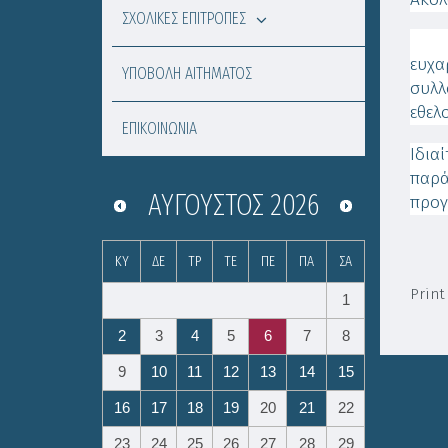
ΣΧΟΛΙΚΕΣ ΕΠΙΤΡΟΠΕΣ
Για
ευχα
ΥΠΟΒΟΛΗ ΑΙΤΗΜΑΤΟΣ
συλλ
εθελ
ΕΠΙΚΟΙΝΩΝΙΑ
Ιδια
παρά
ΑΎΓΟΥΣΤΟΣ
2026
προγ
ΚΥ
ΔΕ
ΤΡ
ΤΕ
ΠΕ
ΠΑ
ΣΑ
Print
1
2
3
4
5
6
7
8
9
10
11
12
13
14
15
16
17
18
19
20
21
22
23
24
25
26
27
28
29