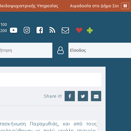
ιδοψυχιατρικής Υπηρεσίας
Αιμοδοσία στο Δήμο Σουλίου
0100
6200
14
Είσοδος
Share it!
ατασκήνωση Παραμυθιάς, και από τους
ολοκληρώθηκαν με πολύ μεγάλη επιτυχία,