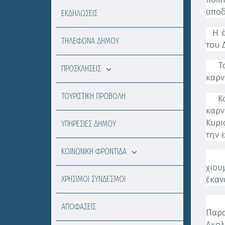
αποδ
ΕΚΔΗΛΩΣΕΙΣ
Η έν
ΤΗΛΕΦΩΝΑ ΔΗΜΟΥ
του 
Το Σ
ΠΡΟΣΚΛΗΣΕΙΣ
καρν
ΤΟΥΡΙΣΤΙΚΗ ΠΡΟΒΟΛΗ
Κορ
καρν
Κυρι
ΥΠΗΡΕΣΙΕΣ ΔΗΜΟΥ
την 
ΚΟΙΝΩΝΙΚΗ ΦΡΟΝΤΙΔΑ
Τα ά
χιου
ΧΡΗΣΙΜΟΙ ΣΥΝΔΕΣΜΟΙ
έκαν
Μετ
ΑΠΟΦΑΣΕΙΣ
Παρα
Ακολ