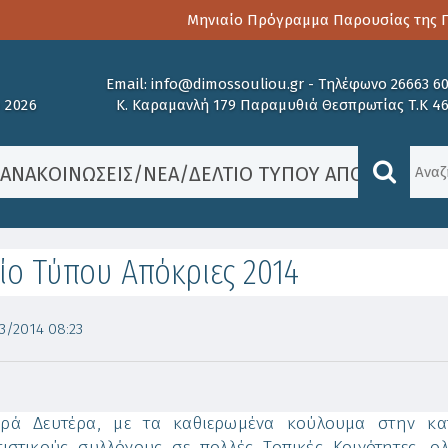
Μηνιαίο Πρόγραμμα Παρουσίας της Πα
Email:
info@dimossouliou.gr
-
Τηλέφωνο 26663 6
 2026
Κ. Καραμανλή 179 Παραμυθιά Θεσπρωτίας Τ.Κ 4
/
ΑΝΑΚΟΙΝΏΣΕΙΣ
/
ΝΈΑ
/
ΔΕΛΤΊΟ ΤΎΠΟΥ ΑΠΌΚΡΙΕΣ 20
ίο Τύπου Απόκριες 2014
/2014 08:23
αρά Δευτέρα, με τα καθιερωμένα κούλουμα στην κ
τιστικούς συλλόγους σε πολλές Τοπικές Κοινότητες, 