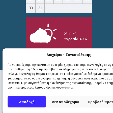
30
31
o
23.11
C
Υγρασία 49%
Διαχείριση Συγκατάθεσης
Για να παρέχουμε την καλύτερη εμπειρία, χρησιμοποιούμε τεχνολογίες όπως c
την αποθήκευση ή/και την πρόσβαση σε πληροφορίες συσκευών. Η συγκατάθε
25/7
26/7
27/7
εν λόγω τεχνολογίες θα μας επιτρέψει να επεξεργαστούμε δεδομένα προσωπ
o
o
o
15.73
C
17.99
C
20.94
C
χαρακτήρα, όπως συμπεριφορά περιήγησης ή μοναδικά αναγνωριστικά σε αυ
ιστότοπο. Η μη συγκατάθεση ή η ανάκληση της συγκατάθεσης, μπορεί να επη
αρνητικά ορισμένες λειτουργίες και δυνατότητες.
Πολιτική Προστασίας
|
Δήλωση Προσβασιμότητας
© COPYRIGHT ΔΗΜΟΣ ΣΟΥΛΙΟΥ 2026
Αποδοχή
Δεν αποδέχομαι
Προβολή προτ
WEB DEVELOPMENT BY
ΕΓΚΡΙΤΟΣ GROUP
| GRAPHICS