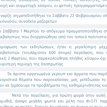
οχή και συμμετοχή κόσμου, οι φετινές προγραμματισμέν
αρξη σηματοδοτήθηκε το Σάββατο 22 Φεβρουαρίου στ
Διόνυσου, συνοδεία μαζορετών.
άββατο 1 Μαρτίου το απόγευμα πραγματοποιήθηκε στ
αβαλιστών, που διοργανώθηκε από τον τοπικό πολιτιστικ
ύφωση των εκδηλώσεων, ήταν η μεγαλύτερη μέχρι
αβαλιστών (τουλάχιστον 600 άτομα) παρέλαση, που
ακή 2 Μαρτίου, που παρακολούθησε πλήθος κόσμου όχι 
ευρύτερη περιοχή της Θεσπρωτίας.
ριστα οργανωμένα γκρουπ και άρματα που παρέλασα
μοριστικά θέματα που παρουσίασαν, μας μετέδωσαν το 
αν να ξεχάσουμε τα προβλήματα της καθημερινότητας και
ά την παρέλαση, για πρώτη φορά στην αυλή του 
μυθιά, άναψε μεγάλη φωτιά και μέλη του Φ.Ο.Π. παρ
ούθησε σε πολλές Τοπικές Κοινότητες το άναμα φωτιών με