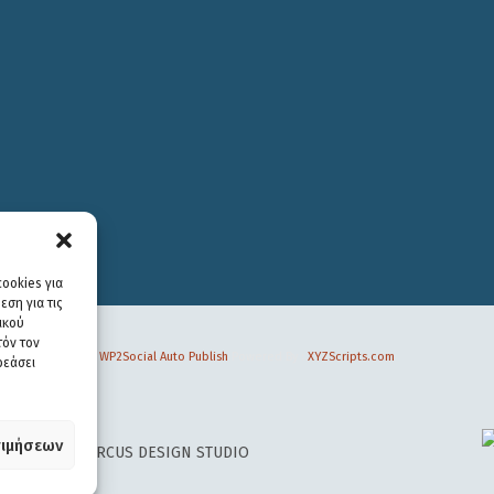
ookies για
ση για τις
ικού
τόν τον
WP2Social Auto Publish
Powered By :
XYZScripts.com
ρεάσει
ιμήσεων
 DESIGN BY
CIRCUS DESIGN STUDIO