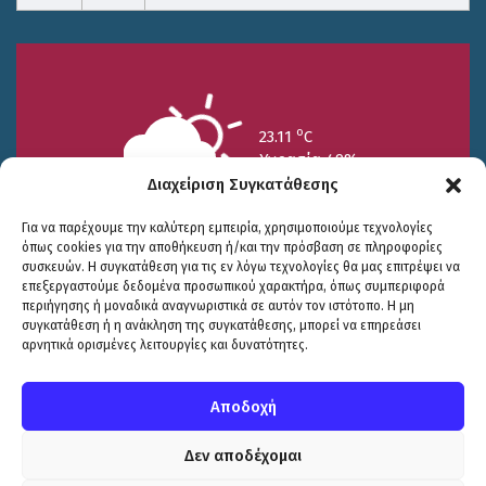
o
23.11
C
Υγρασία 49%
Διαχείριση Συγκατάθεσης
Για να παρέχουμε την καλύτερη εμπειρία, χρησιμοποιούμε τεχνολογίες
όπως cookies για την αποθήκευση ή/και την πρόσβαση σε πληροφορίες
συσκευών. Η συγκατάθεση για τις εν λόγω τεχνολογίες θα μας επιτρέψει να
επεξεργαστούμε δεδομένα προσωπικού χαρακτήρα, όπως συμπεριφορά
περιήγησης ή μοναδικά αναγνωριστικά σε αυτόν τον ιστότοπο. Η μη
25/7
26/7
27/7
συγκατάθεση ή η ανάκληση της συγκατάθεσης, μπορεί να επηρεάσει
o
o
o
15.73
C
17.99
C
20.94
C
αρνητικά ορισμένες λειτουργίες και δυνατότητες.
WP2Social Auto Publish
Powered By :
XYZScripts.com
Πολιτική Προστασίας
|
Δήλωση Προσβασιμότητας
© COPYRIGHT ΔΗΜΟΣ ΣΟΥΛΙΟΥ 2026
Αποδοχή
WEB DEVELOPMENT BY
ΕΓΚΡΙΤΟΣ GROUP
| GRAPHICS DESIGN BY
CIRCUS DESIGN STUDIO
Δεν αποδέχομαι