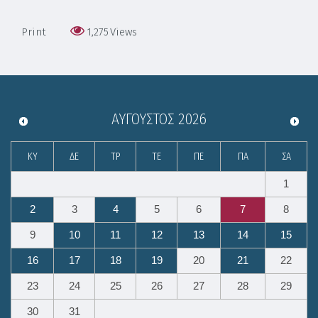
Print
1,275
Views
ΑΎΓΟΥΣΤΟΣ
2026
ΚΥ
ΔΕ
ΤΡ
ΤΕ
ΠΕ
ΠΑ
ΣΑ
1
2
3
4
5
6
7
8
9
10
11
12
13
14
15
16
17
18
19
20
21
22
23
24
25
26
27
28
29
30
31