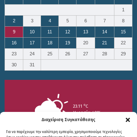
1
2
3
4
5
6
7
8
9
10
11
12
13
14
15
16
17
18
19
20
21
22
23
24
25
26
27
28
29
30
31
o
23.11
C
Υγρασία 49%
Διαχείριση Συγκατάθεσης
Για να παρέχουμε την καλύτερη εμπειρία, χρησιμοποιούμε τεχνολογίες