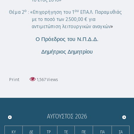
ο
ου
Θέμα 2
: «Ε
πιχορήγηση του 1
ΕΠΑ.Λ. Παραμυθιάς
με το ποσό των 2.500,00 € για
αντιμετώπιση λειτουργικών αναγκών
»
Ο Πρόεδρος του Ν.Π.Δ.Δ.
Δημήτριος Δημητρίου
Print
1,567
Views
ΑΎΓΟΥΣΤΟΣ
2026
ΚΥ
ΔΕ
ΤΡ
ΤΕ
ΠΕ
ΠΑ
ΣΑ