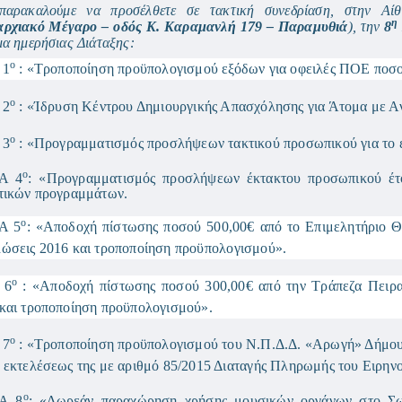
παρακαλούμε να προσέλθετε σε τακτική συνεδρίαση, στην Αίθ
η
ρχιακό Μέγαρο – οδός Κ. Καραμανλή 179 – Παραμυθιά
), την
8
μα ημερήσιας Διάταξης:
ο
 1
: «Τροποποίηση προϋπολογισμού εξόδων για οφειλές ΠΟΕ ποσο
o
 2
: «Ίδρυση Κέντρου Δημιουργικής Απασχόλησης για Άτομα με
ο
 3
: «Προγραμματισμός προσλήψεων τακτικού προσωπικού για το έ
ο
Α 4
: «Προγραμματισμός προσλήψεων έκτακτου προσωπικού έτ
τικών προγραμμάτων.
ο
Α 5
: «Αποδοχή πίστωσης ποσού 500,00€ από το Επιμελητήριο Θε
ώσεις 2016 και τροποποίηση προϋπολογισμού».
o
 6
: «Αποδοχή πίστωσης ποσού 300,00€ από την Τράπεζα Πειραι
και τροποποίηση προϋπολογισμού».
ο
 7
: «Τροποποίηση προϋπολογισμού του Ν.Π.Δ.Δ. «Αρωγή» Δήμου Σ
 εκτελέσεως της με αριθμό 85/2015 Διαταγής Πληρωμής του Ειρην
ο
ΜΑ
8
:
«Δωρεάν παραχώρηση χρήσης μουσικών οργάνων στο Σωμ