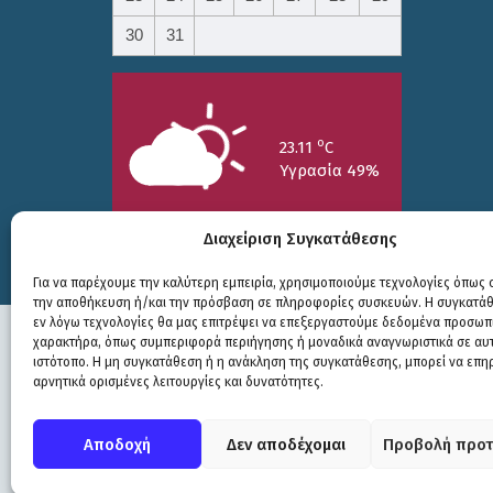
30
31
o
23.11
C
Υγρασία 49%
Διαχείριση Συγκατάθεσης
Για να παρέχουμε την καλύτερη εμπειρία, χρησιμοποιούμε τεχνολογίες όπως c
την αποθήκευση ή/και την πρόσβαση σε πληροφορίες συσκευών. Η συγκατάθε
25/7
26/7
27/7
εν λόγω τεχνολογίες θα μας επιτρέψει να επεξεργαστούμε δεδομένα προσωπ
o
o
o
15.73
C
17.99
C
20.94
C
χαρακτήρα, όπως συμπεριφορά περιήγησης ή μοναδικά αναγνωριστικά σε αυ
ιστότοπο. Η μη συγκατάθεση ή η ανάκληση της συγκατάθεσης, μπορεί να επη
αρνητικά ορισμένες λειτουργίες και δυνατότητες.
Πολιτική Προστασίας
|
Δήλωση Προσβασιμότητας
© COPYRIGHT ΔΗΜΟΣ ΣΟΥΛΙΟΥ 2026
Αποδοχή
Δεν αποδέχομαι
Προβολή προτ
WEB DEVELOPMENT BY
ΕΓΚΡΙΤΟΣ GROUP
| GRAPHICS