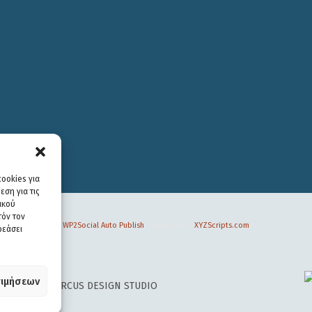
ookies για
ση για τις
ικού
τόν τον
WP2Social Auto Publish
Powered By :
XYZScripts.com
ρεάσει
ιμήσεων
 DESIGN BY
CIRCUS DESIGN STUDIO