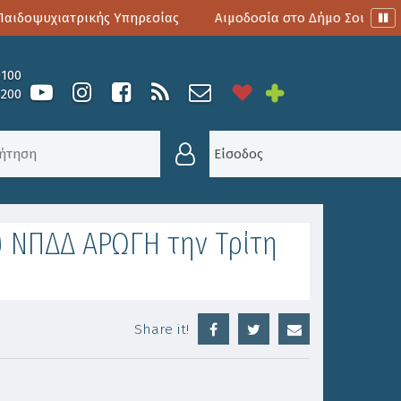
ιδοψυχιατρικής Υπηρεσίας
Αιμοδοσία στο Δήμο Σουλίου
0100
6200
ΡΌΣΚΛΗΣΗ ΣΕ ΤΑΚΤΙΚΉ ΣΥΝΕΔΡΊΑΣΗ ΤΟΥ ΝΠΔΔ ΑΡΩ
Είσοδος
υ ΝΠΔΔ ΑΡΩΓΗ την Τρίτη
Share it!