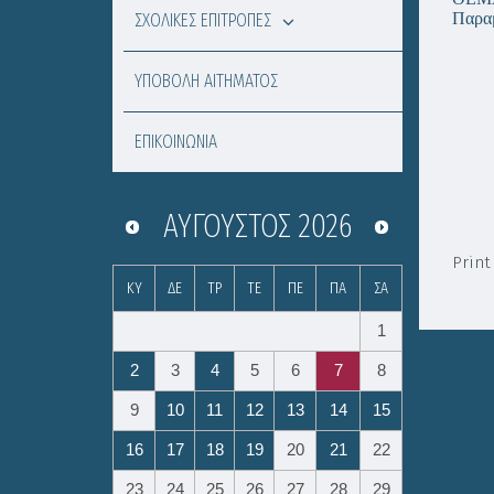
Παραμ
ΣΧΟΛΙΚΕΣ ΕΠΙΤΡΟΠΕΣ
ΥΠΟΒΟΛΗ ΑΙΤΗΜΑΤΟΣ
ΕΠΙΚΟΙΝΩΝΙΑ
ΑΎΓΟΥΣΤΟΣ
2026
Print
ΚΥ
ΔΕ
ΤΡ
ΤΕ
ΠΕ
ΠΑ
ΣΑ
1
2
3
4
5
6
7
8
9
10
11
12
13
14
15
16
17
18
19
20
21
22
23
24
25
26
27
28
29