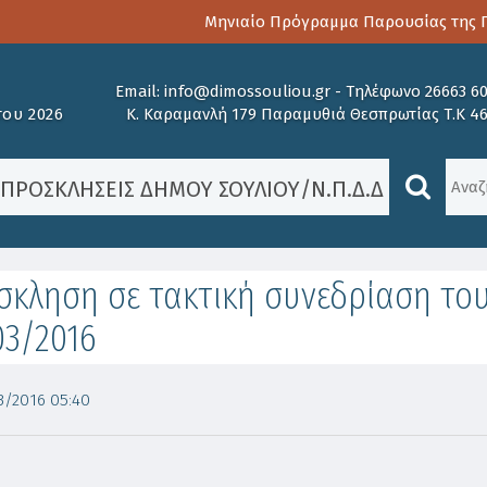
Μηνιαίο Πρόγραμμα Παρουσίας της Πα
Email:
info@dimossouliou.gr
-
Τηλέφωνο 26663 6
ου 2026
Κ. Καραμανλή 179 Παραμυθιά Θεσπρωτίας Τ.Κ 4
/
ΠΡΟΣΚΛΉΣΕΙΣ ΔΉΜΟΥ ΣΟΥΛΊΟΥ
/
Ν.Π.Δ.Δ ΑΡΩΓΗ
/
Π
κληση σε τακτική συνεδρίαση το
03/2016
/2016 05:40