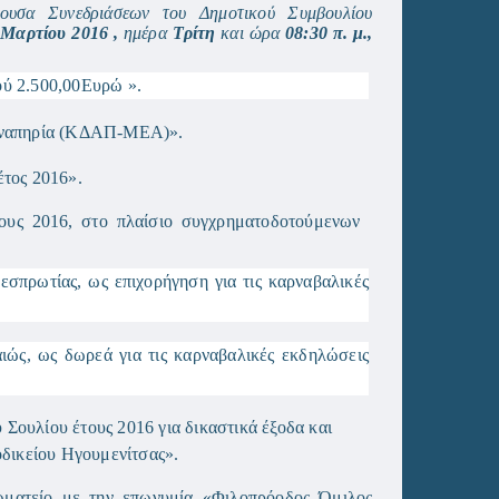
ουσα Συνεδριάσεων του Δημοτικού Συμβουλίου
Μαρτίου 2016 ,
ημέρα
Τρίτη
και
ώρα
08:30 π. μ.,
ύ 2.500,00Ευρώ ».
 Αναπηρία (ΚΔΑΠ-ΜΕΑ)».
τος 2016».
ους 2016, στο πλαίσιο συγχρηματοδοτούμενων
σπρωτίας, ως επιχορήγηση για τις καρναβαλικές
ώς, ως δωρεά για τις καρναβαλικές εκδηλώσεις
ουλίου έτους 2016 για δικαστικά έξοδα και
οδικείου Ηγουμενίτσας».
ατείο με την επωνυμία «Φιλοπρόοδος Όμιλος