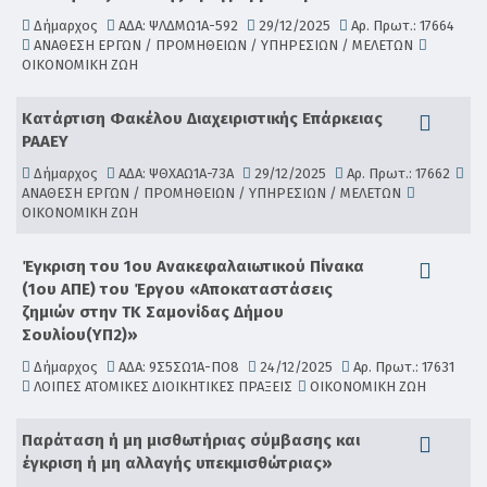
Δήμαρχος
ΑΔΑ: ΨΛΔΜΩ1Α-592
29/12/2025
Αρ. Πρωτ.: 17664
ΑΝΑΘΕΣΗ ΕΡΓΩΝ / ΠΡΟΜΗΘΕΙΩΝ / ΥΠΗΡΕΣΙΩΝ / ΜΕΛΕΤΩΝ
ΟΙΚΟΝΟΜΙΚΗ ΖΩΗ
Κατάρτιση Φακέλου Διαχειριστικής Επάρκειας
ΡΑΑΕΥ
Δήμαρχος
ΑΔΑ: ΨΘΧΑΩ1Α-73Α
29/12/2025
Αρ. Πρωτ.: 17662
ΑΝΑΘΕΣΗ ΕΡΓΩΝ / ΠΡΟΜΗΘΕΙΩΝ / ΥΠΗΡΕΣΙΩΝ / ΜΕΛΕΤΩΝ
ΟΙΚΟΝΟΜΙΚΗ ΖΩΗ
Έγκριση του 1ου Ανακεφαλαιωτικού Πίνακα
(1ου ΑΠΕ) του Έργου «Aποκαταστάσεις
ζημιών στην ΤΚ Σαμονίδας Δήμου
Σουλίου(YΠ2)»
Δήμαρχος
ΑΔΑ: 9Σ5ΣΩ1Α-ΠΟ8
24/12/2025
Αρ. Πρωτ.: 17631
ΛΟΙΠΕΣ ΑΤΟΜΙΚΕΣ ΔΙΟΙΚΗΤΙΚΕΣ ΠΡΑΞΕΙΣ
ΟΙΚΟΝΟΜΙΚΗ ΖΩΗ
Παράταση ή μη μισθωτήριας σύμβασης και
έγκριση ή μη αλλαγής υπεκμισθώτριας»