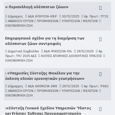
« Περισυλλογή αδέσποτων ζώων»
Δήμαρχος
ΑΔΑ: 6ΥΘΡΩ1Α-ΚΒΡ
30/12/2025
Αρ. Πρωτ.: 17732
ΑΝΑΘΕΣΗ ΕΡΓΩΝ / ΠΡΟΜΗΘΕΙΩΝ / ΥΠΗΡΕΣΙΩΝ / ΜΕΛΕΤΩΝ
ΟΙΚΟΝΟΜΙΚΗ ΖΩΗ
Επιχειρησιακό σχέδιο για τη διαχείριση των
αδέσποτων ζώων συντροφιάς
Δημοτικό Συμβούλιο
ΑΔΑ: ΨΗΩΣΩ1Α-Χ14
29/12/2025
Αρ.
Πρωτ.: 111/ 2025 ΑΔΣ
ΛΟΙΠΕΣ ΑΤΟΜΙΚΕΣ ΔΙΟΙΚΗΤΙΚΕΣ ΠΡΑΞΕΙΣ
ΟΙΚΟΝΟΜΙΚΗ ΖΩΗ
: «Υπηρεσίες Σύνταξης Φακέλου για την
έκδοση αδειών ερευνητικών γεωτρήσεων»
Δήμαρχος
ΑΔΑ: 6Θ0ΜΩ1Α-3Φ8
29/12/2025
Αρ. Πρωτ.: 17682
ΑΝΑΘΕΣΗ ΕΡΓΩΝ / ΠΡΟΜΗΘΕΙΩΝ / ΥΠΗΡΕΣΙΩΝ / ΜΕΛΕΤΩΝ
ΟΙΚΟΝΟΜΙΚΗ ΖΩΗ
:«Σύνταξη Γενικού Σχεδίου Υπηρεσιών Ύδατος
και Ετήσιας Έκθεσης Προγραμματισμού»