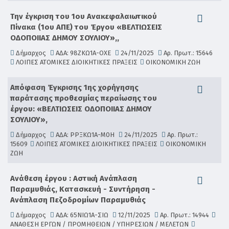
Την έγκριση του 1ου Ανακεφαλαιωτικού
Πίνακα (1ου ΑΠΕ) του Έργου «ΒΕΛΤΙΩΣΕΙΣ
ΟΔΟΠΟΙΙΑΣ ΔΗΜΟΥ ΣΟΥΛΙΟΥ»,,
Δήμαρχος
ΑΔΑ: 98ΖΚΩ1Α-ΟΧΕ
24/11/2025
Αρ. Πρωτ.: 15646
ΛΟΙΠΕΣ ΑΤΟΜΙΚΕΣ ΔΙΟΙΚΗΤΙΚΕΣ ΠΡΑΞΕΙΣ
ΟΙΚΟΝΟΜΙΚΗ ΖΩΗ
Απόφαση Έγκρισης 1ης χορήγησης
παράτασης προθεσμίας περαίωσης του
έργου: «ΒΕΛΤΙΩΣΕΙΣ ΟΔΟΠΟΙΙΑΣ ΔΗΜΟΥ
ΣΟΥΛΙΟΥ»,
Δήμαρχος
ΑΔΑ: ΡΡΞΚΩ1Α-Μ0Η
24/11/2025
Αρ. Πρωτ.:
15609
ΛΟΙΠΕΣ ΑΤΟΜΙΚΕΣ ΔΙΟΙΚΗΤΙΚΕΣ ΠΡΑΞΕΙΣ
ΟΙΚΟΝΟΜΙΚΗ
ΖΩΗ
Ανάθεση έργου : Αστική Ανάπλαση
Παραμυθιάς, Κατασκευή - Συντήρηση -
Ανάπλαση Πεζοδρομίων Παραμυθιάς
Δήμαρχος
ΑΔΑ: 65ΝΙΩ1Α-ΣΙΩ
12/11/2025
Αρ. Πρωτ.: 14944
ΑΝΑΘΕΣΗ ΕΡΓΩΝ / ΠΡΟΜΗΘΕΙΩΝ / ΥΠΗΡΕΣΙΩΝ / ΜΕΛΕΤΩΝ