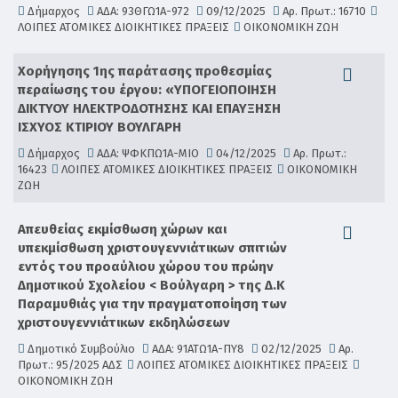
Δήμαρχος
ΑΔΑ: 93ΘΓΩ1Α-972
09/12/2025
Αρ. Πρωτ.: 16710
ΛΟΙΠΕΣ ΑΤΟΜΙΚΕΣ ΔΙΟΙΚΗΤΙΚΕΣ ΠΡΑΞΕΙΣ
ΟΙΚΟΝΟΜΙΚΗ ΖΩΗ
Χορήγησης 1ης παράτασης προθεσμίας
περαίωσης του έργου: «ΥΠΟΓΕΙΟΠΟΙΗΣΗ
ΔΙΚΤΥΟΥ ΗΛΕΚΤΡΟΔΟΤΗΣΗΣ ΚΑΙ ΕΠΑΥΞΗΣΗ
ΙΣΧΥΟΣ ΚΤΙΡΙΟΥ ΒΟΥΛΓΑΡΗ
Δήμαρχος
ΑΔΑ: ΨΦΚΠΩ1Α-ΜΙΟ
04/12/2025
Αρ. Πρωτ.:
16423
ΛΟΙΠΕΣ ΑΤΟΜΙΚΕΣ ΔΙΟΙΚΗΤΙΚΕΣ ΠΡΑΞΕΙΣ
ΟΙΚΟΝΟΜΙΚΗ
ΖΩΗ
Απευθείας εκμίσθωση χώρων και
υπεκμίσθωση χριστουγεννιάτικων σπιτιών
εντός του προαύλιου χώρου του πρώην
Δημοτικού Σχολείου < Βούλγαρη > της Δ.Κ
Παραμυθιάς για την πραγματοποίηση των
χριστουγεννιάτικων εκδηλώσεων
Δημοτικό Συμβούλιο
ΑΔΑ: 91ΑΤΩ1Α-ΠΥ8
02/12/2025
Αρ.
Πρωτ.: 95/2025 ΑΔΣ
ΛΟΙΠΕΣ ΑΤΟΜΙΚΕΣ ΔΙΟΙΚΗΤΙΚΕΣ ΠΡΑΞΕΙΣ
ΟΙΚΟΝΟΜΙΚΗ ΖΩΗ