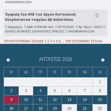
ΟΙΚΟΝΟΜΙΚΗ ΖΩΗ
Έγκριση 1ου ΑΠΕ του έργου Κατασκευή
Πετρόκτιστων τοιχείων ΔΚ Αυλοτόπου
Δήμαρχος
ΑΔΑ: 9Ξ9ΒΩ1Α-Χ4Λ
10/11/2025
Αρ. Πρωτ.: 14821
ΛΟΙΠΕΣ ΑΤΟΜΙΚΕΣ ΔΙΟΙΚΗΤΙΚΕΣ ΠΡΑΞΕΙΣ
ΟΙΚΟΝΟΜΙΚΗ ΖΩΗ
ΠΡΟΗΓΟΥΜΕΝΗ ΣΕΛΙΔΑ
1
2
3
4
5
6
…
109
ΕΠΟΜΕΝΗ ΣΕΛΙΔΑ
ΑΎΓΟΥΣΤΟΣ
2026
ΚΥ
ΔΕ
ΤΡ
ΤΕ
ΠΕ
ΠΑ
ΣΑ
1
2
3
4
5
6
7
8
9
10
11
12
13
14
15
16
17
18
19
20
21
22