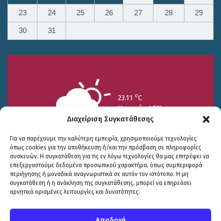
23
24
25
26
27
28
29
30
31
o
23.11
C
Υγρασία 49%
Διαχείριση Συγκατάθεσης
Για να παρέχουμε την καλύτερη εμπειρία, χρησιμοποιούμε τεχνολογίες
όπως cookies για την αποθήκευση ή/και την πρόσβαση σε πληροφορίες
συσκευών. Η συγκατάθεση για τις εν λόγω τεχνολογίες θα μας επιτρέψει να
επεξεργαστούμε δεδομένα προσωπικού χαρακτήρα, όπως συμπεριφορά
περιήγησης ή μοναδικά αναγνωριστικά σε αυτόν τον ιστότοπο. Η μη
25/7
26/7
27/7
συγκατάθεση ή η ανάκληση της συγκατάθεσης, μπορεί να επηρεάσει
o
o
o
15.73
C
17.99
C
20.94
C
αρνητικά ορισμένες λειτουργίες και δυνατότητες.
WP2Social Auto Publish
Powered By :
XYZScripts.com
Πολιτική Προστασίας
|
Δήλωση Προσβασιμότητας
© COPYRIGHT ΔΗΜΟΣ ΣΟΥΛΙΟΥ 2026
Αποδοχή