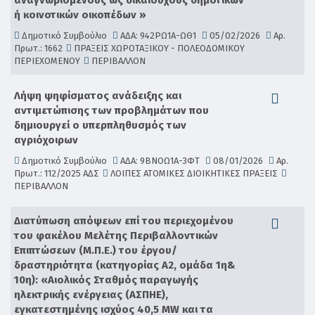
αναγνωρισμένους ως δικαιούχους δημοτικών
ή κοινοτικών οικοπέδων »
Δημοτικό Συμβούλιο
ΑΔΑ: 942ΡΩ1Α-ΩΘ1
05/02/2026
Αρ.
Πρωτ.: 1662
ΠΡΑΞΕΙΣ ΧΩΡΟΤΑΞΙΚΟΥ - ΠΟΛΕΟΔΟΜΙΚΟΥ
ΠΕΡΙΕΧΟΜΕΝΟΥ
ΠΕΡΙΒΑΛΛΟΝ
Λήψη ψηφίσματος ανάδειξης και
αντιμετώπισης των προβλημάτων που
δημιουργεί ο υπερπληθυσμός των
αγριόχοιρων
Δημοτικό Συμβούλιο
ΑΔΑ: 9ΒΝΟΩ1Α-3ΦΤ
08/01/2026
Αρ.
Πρωτ.: 112/2025 ΑΔΣ
ΛΟΙΠΕΣ ΑΤΟΜΙΚΕΣ ΔΙΟΙΚΗΤΙΚΕΣ ΠΡΑΞΕΙΣ
ΠΕΡΙΒΑΛΛΟΝ
Διατύπωση απόψεων επί του περιεχομένου
του φακέλου Μελέτης Περιβαλλοντικών
Επιπτώσεων (Μ.Π.Ε.) του έργου/
δραστηριότητα (κατηγορίας Α2, ομάδα 1η&
10η): «Αιολικός Σταθμός παραγωγής
ηλεκτρικής ενέργειας (ΑΣΠΗΕ),
εγκατεστημένης ισχύος 40,5 MW και τα