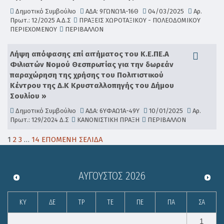
Δημοτικό Συμβούλιο
ΑΔΑ: 9ΓΩΝΩ1Α-16Θ
04/03/2025
Αρ.
Πρωτ.: 12/2025 Α.Δ.Σ
ΠΡΑΞΕΙΣ ΧΩΡΟΤΑΞΙΚΟΥ - ΠΟΛΕΟΔΟΜΙΚΟΥ
ΠΕΡΙΕΧΟΜΕΝΟΥ
ΠΕΡΙΒΑΛΛΟΝ
Λήψη απόφασης επί αιτήματος του Κ.Ε.ΠΕ.Α
Φιλιατών Νομού Θεσπρωτίας για την δωρεάν
παραχώρηση της χρήσης του Πολιτιστικού
Κέντρου της Δ.Κ Κρυσταλλοπηγής του Δήμου
Σουλίου »
Δημοτικό Συμβούλιο
ΑΔΑ: 6ΥΦΑΩ1Α-49Υ
10/01/2025
Αρ.
Πρωτ.: 129/2024 Δ.Σ
ΚΑΝΟΝΙΣΤΙΚΗ ΠΡΑΞΗ
ΠΕΡΙΒΑΛΛΟΝ
1
2
3
…
14
ΕΠΟΜΕΝΗ ΣΕΛΙΔΑ
ΑΎΓΟΥΣΤΟΣ
2026
ΚΥ
ΔΕ
ΤΡ
ΤΕ
ΠΕ
ΠΑ
ΣΑ
1