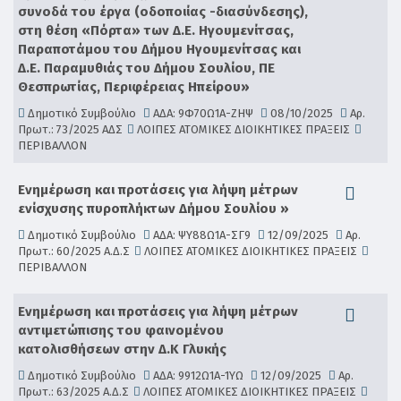
συνοδά του έργα (οδοποιίας -διασύνδεσης),
στη θέση «Πόρτα» των Δ.Ε. Ηγουμενίτσας,
Παραποτάμου του Δήμου Ηγουμενίτσας και
Δ.Ε. Παραμυθιάς του Δήμου Σουλίου, ΠΕ
Θεσπρωτίας, Περιφέρειας Ηπείρου»
Δημοτικό Συμβούλιο
ΑΔΑ: 9Φ70Ω1Α-ΖΗΨ
08/10/2025
Αρ.
Πρωτ.: 73/2025 ΑΔΣ
ΛΟΙΠΕΣ ΑΤΟΜΙΚΕΣ ΔΙΟΙΚΗΤΙΚΕΣ ΠΡΑΞΕΙΣ
ΠΕΡΙΒΑΛΛΟΝ
Ενημέρωση και προτάσεις για λήψη μέτρων
ενίσχυσης πυροπλήκτων Δήμου Σουλίου »
Δημοτικό Συμβούλιο
ΑΔΑ: ΨΥ88Ω1Α-ΣΓ9
12/09/2025
Αρ.
Πρωτ.: 60/2025 Α.Δ.Σ
ΛΟΙΠΕΣ ΑΤΟΜΙΚΕΣ ΔΙΟΙΚΗΤΙΚΕΣ ΠΡΑΞΕΙΣ
ΠΕΡΙΒΑΛΛΟΝ
Ενημέρωση και προτάσεις για λήψη μέτρων
αντιμετώπισης του φαινομένου
κατολισθήσεων στην Δ.Κ Γλυκής
Δημοτικό Συμβούλιο
ΑΔΑ: 9912Ω1Α-1ΥΩ
12/09/2025
Αρ.
Πρωτ.: 63/2025 Α.Δ.Σ
ΛΟΙΠΕΣ ΑΤΟΜΙΚΕΣ ΔΙΟΙΚΗΤΙΚΕΣ ΠΡΑΞΕΙΣ