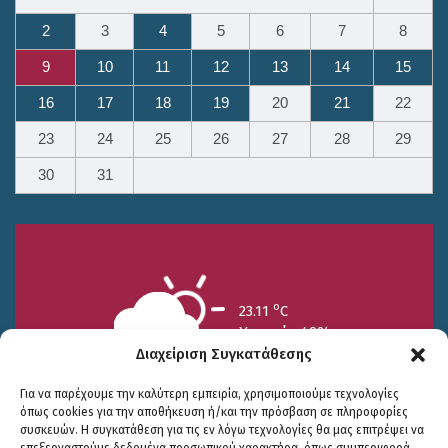
2
3
4
5
6
7
8
9
10
11
12
13
14
15
16
17
18
19
20
21
22
23
24
25
26
27
28
29
30
31
o
23.11
C
Υγρασία 49%
Διαχείριση Συγκατάθεσης
Για να παρέχουμε την καλύτερη εμπειρία, χρησιμοποιούμε τεχνολογίες
όπως cookies για την αποθήκευση ή/και την πρόσβαση σε πληροφορίες
συσκευών. Η συγκατάθεση για τις εν λόγω τεχνολογίες θα μας επιτρέψει να