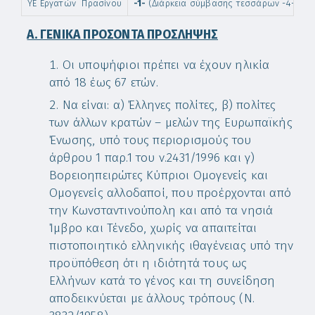
ΥΕ Εργατών Πρασίνου
-1-
(Διάρκεια σύμβασης τεσσάρων -4- μην
Α. ΓΕΝΙΚΑ ΠΡΟΣΟΝΤΑ ΠΡΟΣΛΗΨΗΣ
Οι υποψήφιοι πρέπει να έχουν ηλικία
από 18 έως 67 ετών.
Να είναι: α) Έλληνες πολίτες, β) πολίτες
των άλλων κρατών – μελών της Ευρωπαϊκής
Ένωσης, υπό τους περιορισμούς του
άρθρου 1 παρ.1 του ν.2431/1996 και γ)
Βορειοηπειρώτες Κύπριοι Ομογενείς και
Ομογενείς αλλοδαποί, που προέρχονται από
την Κωνσταντινούπολη και από τα νησιά
Ίμβρο και Τένεδο, χωρίς να απαιτείται
πιστοποιητικό ελληνικής ιθαγένειας υπό την
προϋπόθεση ότι η ιδιότητά τους ως
Ελλήνων κατά το γένος και τη συνείδηση
αποδεικνύεται με άλλους τρόπους (Ν.