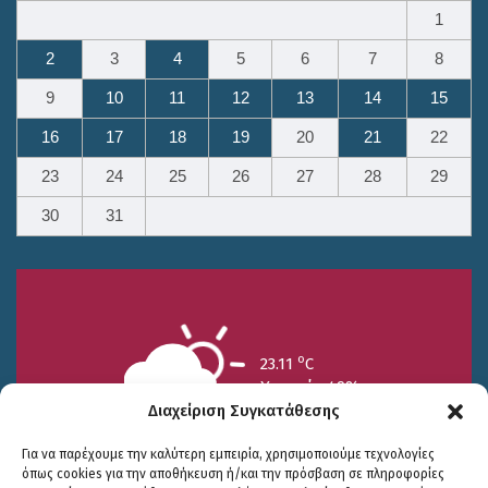
1
2
3
4
5
6
7
8
9
10
11
12
13
14
15
16
17
18
19
20
21
22
23
24
25
26
27
28
29
30
31
o
23.11
C
Υγρασία 49%
Διαχείριση Συγκατάθεσης
Για να παρέχουμε την καλύτερη εμπειρία, χρησιμοποιούμε τεχνολογίες
όπως cookies για την αποθήκευση ή/και την πρόσβαση σε πληροφορίες