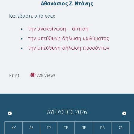
Αθανάσιος Ζ. Ντάνης
Κατεβάστε από εδώ:
την ανακοίνωση – αίτηση
την υπεύθυνη δήλωση κωλύματος
την υπεύθυνη δήλωση προσόντων
Print
728
Views
ΑΎΓΟΥΣΤΟΣ
2026
ΚΥ
ΔΕ
ΤΡ
ΤΕ
ΠΕ
ΠΑ
ΣΑ