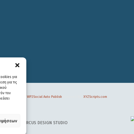
ookies για
ση για τις
ικού
τόν τον
WP2Social Auto Publish
Powered By :
XYZScripts.com
ρεάσει
ιμήσεων
 DESIGN BY
CIRCUS DESIGN STUDIO