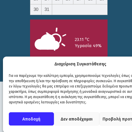
30
31
o
23.11
C
Υγρασία 49%
Διαχείριση Συγκατάθεσης
Για να παρέχουμε την καλύτερη εμπειρία, χρησιμοποιούμε τεχνολογίες όπως c
την αποθήκευση ή/και την πρόσβαση σε πληροφορίες συσκευών. Η συγκατάθε
25/7
26/7
27/7
εν λόγω τεχνολογίες θα μας επιτρέψει να επεξεργαστούμε δεδομένα προσωπ
o
o
o
15.73
C
17.99
C
20.94
C
χαρακτήρα, όπως συμπεριφορά περιήγησης ή μοναδικά αναγνωριστικά σε αυ
ιστότοπο. Η μη συγκατάθεση ή η ανάκληση της συγκατάθεσης, μπορεί να επη
αρνητικά ορισμένες λειτουργίες και δυνατότητες.
Πολιτική Προστασίας
|
Δήλωση Προσβασιμότητας
© COPYRIGHT ΔΗΜΟΣ ΣΟΥΛΙΟΥ 2026
Αποδοχή
Δεν αποδέχομαι
Προβολή προτ
WEB DEVELOPMENT BY
ΕΓΚΡΙΤΟΣ GROUP
| GRAPHICS