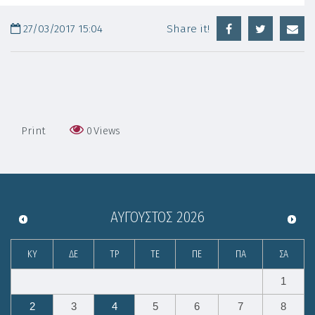
27/03/2017 15:04
Share it!
Print
0
Views
ΑΎΓΟΥΣΤΟΣ
2026
ΚΥ
ΔΕ
ΤΡ
ΤΕ
ΠΕ
ΠΑ
ΣΑ
1
2
3
4
5
6
7
8