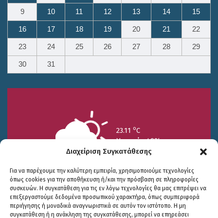
9
10
11
12
13
14
15
16
17
18
19
20
21
22
23
24
25
26
27
28
29
30
31
o
23.11
C
Υγρασία 49%
Διαχείριση Συγκατάθεσης
Για να παρέχουμε την καλύτερη εμπειρία, χρησιμοποιούμε τεχνολογίες
όπως cookies για την αποθήκευση ή/και την πρόσβαση σε πληροφορίες
συσκευών. Η συγκατάθεση για τις εν λόγω τεχνολογίες θα μας επιτρέψει να
επεξεργαστούμε δεδομένα προσωπικού χαρακτήρα, όπως συμπεριφορά
περιήγησης ή μοναδικά αναγνωριστικά σε αυτόν τον ιστότοπο. Η μη
25/7
26/7
27/7
συγκατάθεση ή η ανάκληση της συγκατάθεσης, μπορεί να επηρεάσει
o
o
o