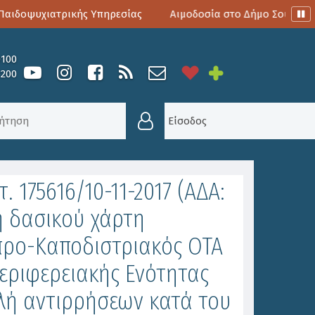
ιδοψυχιατρικής Υπηρεσίας
Αιμοδοσία στο Δήμο Σουλίου
0100
6200
ΟΠΟΊΗΣΗ ΤΗΣ ΜΕ ΑΡΙΘΜΌ ΠΡΩΤ. 175616/10-11-2
Είσοδος
 175616/10-11-2017 (ΑΔΑ:
 δασικού χάρτη
προ-Καποδιστριακός ΟΤΑ
εριφερειακής Ενότητας
λή αντιρρήσεων κατά του