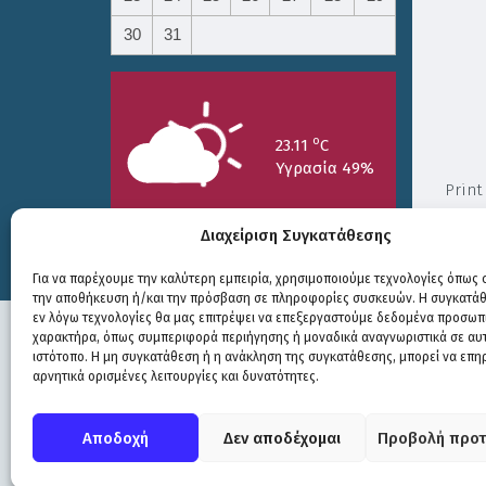
30
31
o
23.11
C
Υγρασία 49%
Print
Διαχείριση Συγκατάθεσης
Για να παρέχουμε την καλύτερη εμπειρία, χρησιμοποιούμε τεχνολογίες όπως c
την αποθήκευση ή/και την πρόσβαση σε πληροφορίες συσκευών. Η συγκατάθε
25/7
26/7
27/7
εν λόγω τεχνολογίες θα μας επιτρέψει να επεξεργαστούμε δεδομένα προσωπ
o
o
o
15.73
C
17.99
C
20.94
C
χαρακτήρα, όπως συμπεριφορά περιήγησης ή μοναδικά αναγνωριστικά σε αυ
ιστότοπο. Η μη συγκατάθεση ή η ανάκληση της συγκατάθεσης, μπορεί να επη
αρνητικά ορισμένες λειτουργίες και δυνατότητες.
Πολιτική Προστασίας
|
Δήλωση Προσβασιμότητας
© COPYRIGHT ΔΗΜΟΣ ΣΟΥΛΙΟΥ 2026
Αποδοχή
Δεν αποδέχομαι
Προβολή προτ
WEB DEVELOPMENT BY
ΕΓΚΡΙΤΟΣ GROUP
| GRAPHICS