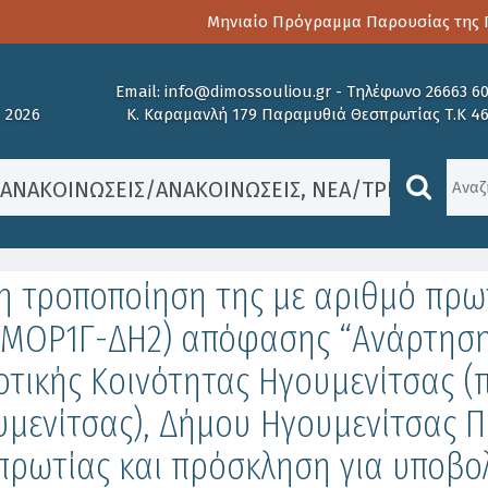
Μηνιαίο Πρόγραμμα Παρουσίας της Πα
Email:
info@dimossouliou.gr
-
Τηλέφωνο 26663 6
 2026
Κ. Καραμανλή 179 Παραμυθιά Θεσπρωτίας Τ.Κ 4
/
ΑΝΑΚΟΙΝΏΣΕΙΣ
/
ΑΝΑΚΟΙΝΏΣΕΙΣ
,
ΝΈΑ
/
ΤΡΊΤΗ ΤΡΟΠ
η τροποποίηση της με αριθμό πρωτ.
ΜΟΡ1Γ-ΔΗ2) απόφασης “Ανάρτηση
τικής Κοινότητας Ηγουμενίτσας (
μενίτσας), Δήμου Ηγουμενίτσας Π
πρωτίας και πρόσκληση για υποβο