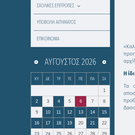
ΣΧΟΛΙΚΕΣ ΕΠΙΤΡΟΠΕΣ
ΥΠΟΒΟΛΗ ΑΙΤΗΜΑΤΟΣ
ΕΠΙΚΟΙΝΩΝΙΑ
«Καλ
προη
ΑΎΓΟΥΣΤΟΣ
2026
αρχί
Η ίδ
ΚΥ
ΔΕ
ΤΡ
ΤΕ
ΠΕ
ΠΑ
ΣΑ
Τα 
1
αποσ
προθ
2
3
4
5
6
7
8
Δασι
9
10
11
12
13
14
15
16
17
18
19
20
21
22
23
24
25
26
27
28
29