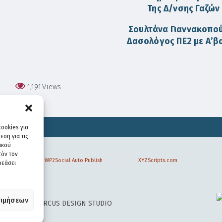
Της Δ/νσης Γαζών
Σουλτάνα Γιαννακοπο
Δασολόγος ΠΕ2 με Α’β
1,191
Views
ookies για
ση για τις
ικού
τόν τον
WP2Social Auto Publish
Powered By :
XYZScripts.com
ρεάσει
ιμήσεων
 DESIGN BY
CIRCUS DESIGN STUDIO