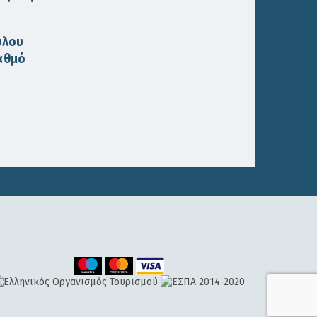
ύλου
αθμό