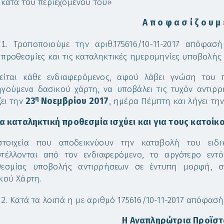
κατά του περιεχομένου του»
Α π ο φ α σ ί ζ ο υ μ 
Τροποποιούμε την αριθ.175616/10-11-2017 απόφα
προθεσμίες και τις καταληκτικές ημερομηνίες υποβολής
είται κάθε ενδιαφερόμενος, αφού λάβει γνώση του 
γούμενα δασικού χάρτη, να υποβάλει τις τυχόν αντιρρ
η
ζει την
23
Νοεμβρίου 2017
, ημέρα Πέμπτη και λήγει τη
ια καταληκτική προθεσμία ισχύει και για τους κατοίκ
στοιχεία που αποδεικνύουν την καταβολή του ειδ
τέλλονται από τον ενδιαφερόμενο, το αργότερο εν
εσμίας υποβολής αντιρρήσεων σε έντυπη μορφή, σ
κού Χάρτη.
Κατά τα λοιπά η με αριθμό 175616/10-11-2017 απόφασή 
Η Αναπληρώτρια Προϊστ