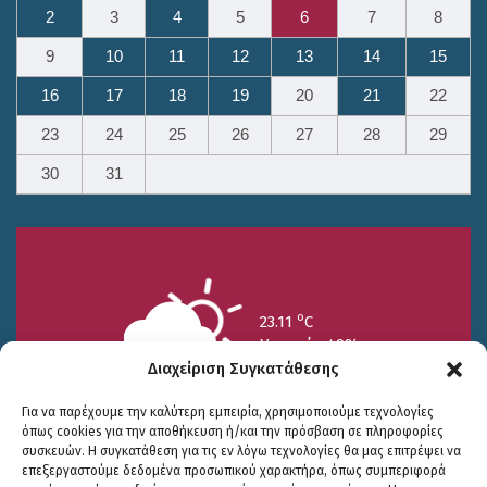
2
3
4
5
6
7
8
9
10
11
12
13
14
15
16
17
18
19
20
21
22
23
24
25
26
27
28
29
30
31
o
23.11
C
Υγρασία 49%
Διαχείριση Συγκατάθεσης
Για να παρέχουμε την καλύτερη εμπειρία, χρησιμοποιούμε τεχνολογίες
όπως cookies για την αποθήκευση ή/και την πρόσβαση σε πληροφορίες
συσκευών. Η συγκατάθεση για τις εν λόγω τεχνολογίες θα μας επιτρέψει να
επεξεργαστούμε δεδομένα προσωπικού χαρακτήρα, όπως συμπεριφορά