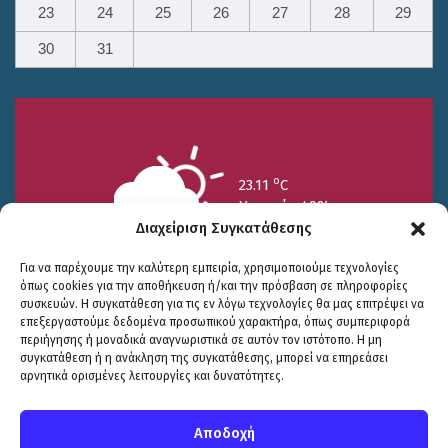
23
24
25
26
27
28
29
30
31
o
23.11
C
Υγρασία 49%
Διαχείριση Συγκατάθεσης
Για να παρέχουμε την καλύτερη εμπειρία, χρησιμοποιούμε τεχνολογίες
όπως cookies για την αποθήκευση ή/και την πρόσβαση σε πληροφορίες
συσκευών. Η συγκατάθεση για τις εν λόγω τεχνολογίες θα μας επιτρέψει να
επεξεργαστούμε δεδομένα προσωπικού χαρακτήρα, όπως συμπεριφορά
περιήγησης ή μοναδικά αναγνωριστικά σε αυτόν τον ιστότοπο. Η μη
25/7
26/7
27/7
συγκατάθεση ή η ανάκληση της συγκατάθεσης, μπορεί να επηρεάσει
o
o
o
15.73
C
17.99
C
20.94
C
αρνητικά ορισμένες λειτουργίες και δυνατότητες.
WP2Social Auto Publish
Powered By :
XYZScripts.com
Πολιτική Προστασίας
|
Δήλωση Προσβασιμότητας
© COPYRIGHT ΔΗΜΟΣ ΣΟΥΛΙΟΥ 2026
Αποδοχή
WEB DEVELOPMENT BY
ΕΓΚΡΙΤΟΣ GROUP
| GRAPHICS DESIGN BY