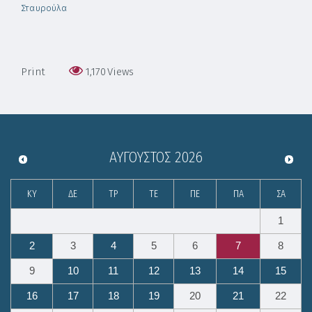
Σταυρούλα
Print
1,170
Views
ΑΎΓΟΥΣΤΟΣ
2026
ΚΥ
ΔΕ
ΤΡ
ΤΕ
ΠΕ
ΠΑ
ΣΑ
1
2
3
4
5
6
7
8
9
10
11
12
13
14
15
16
17
18
19
20
21
22