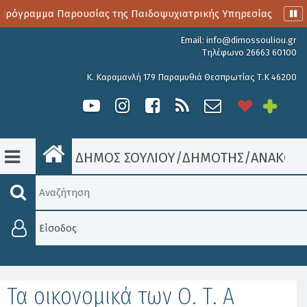
Πρόγραμμα Παρουσίας της Παιδοψυχιατρικής Υπηρεσίας
Αι
Email:
info@dimossouliou.gr
Τηλέφωνο 26663 60100
Κ. Καραμανλή 179 Παραμυθιά Θεσπρωτίας Τ.Κ 46200
ΔΗΜΟΣ ΣΟΥΛΙΟΥ
/
ΔΗΜΟΤΗΣ
/
ΑΝΑΚΟΙΝ
Είσοδος
Τα οικονομικά των Ο. Τ. Α