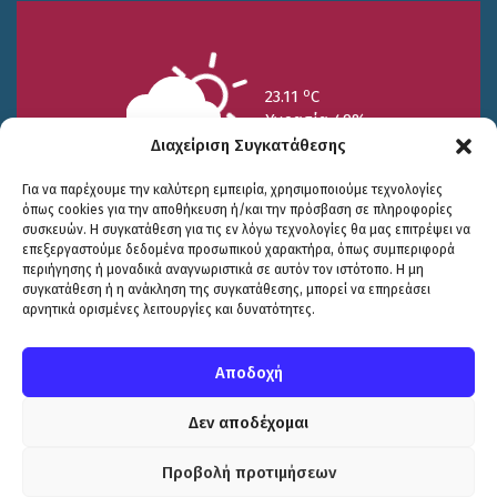
o
23.11
C
Υγρασία 49%
Διαχείριση Συγκατάθεσης
Για να παρέχουμε την καλύτερη εμπειρία, χρησιμοποιούμε τεχνολογίες
όπως cookies για την αποθήκευση ή/και την πρόσβαση σε πληροφορίες
συσκευών. Η συγκατάθεση για τις εν λόγω τεχνολογίες θα μας επιτρέψει να
επεξεργαστούμε δεδομένα προσωπικού χαρακτήρα, όπως συμπεριφορά
περιήγησης ή μοναδικά αναγνωριστικά σε αυτόν τον ιστότοπο. Η μη
25/7
26/7
27/7
συγκατάθεση ή η ανάκληση της συγκατάθεσης, μπορεί να επηρεάσει
o
o
o
15.73
C
17.99
C
20.94
C
αρνητικά ορισμένες λειτουργίες και δυνατότητες.
WP2Social Auto Publish
Powered By :
XYZScripts.com
Πολιτική Προστασίας
|
Δήλωση Προσβασιμότητας
© COPYRIGHT ΔΗΜΟΣ ΣΟΥΛΙΟΥ 2026
Αποδοχή
WEB DEVELOPMENT BY
ΕΓΚΡΙΤΟΣ GROUP
| GRAPHICS DESIGN BY
CIRCUS DESIGN STUDIO
Δεν αποδέχομαι
Προβολή προτιμήσεων