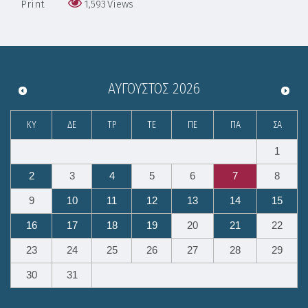
Print
1,593
Views
ΑΎΓΟΥΣΤΟΣ
2026
ΚΥ
ΔΕ
ΤΡ
ΤΕ
ΠΕ
ΠΑ
ΣΑ
1
2
3
4
5
6
7
8
9
10
11
12
13
14
15
16
17
18
19
20
21
22
23
24
25
26
27
28
29
30
31