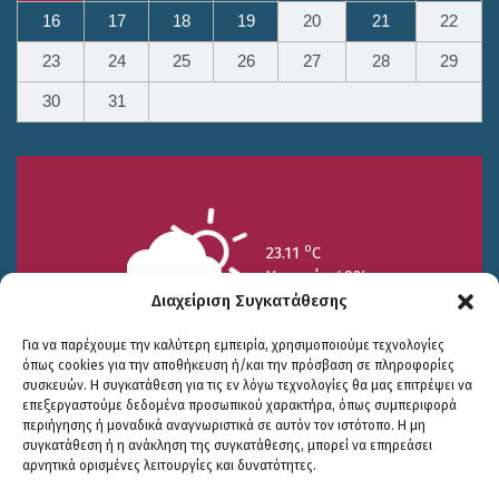
16
17
18
19
20
21
22
23
24
25
26
27
28
29
30
31
o
23.11
C
Υγρασία 49%
Διαχείριση Συγκατάθεσης
Για να παρέχουμε την καλύτερη εμπειρία, χρησιμοποιούμε τεχνολογίες
όπως cookies για την αποθήκευση ή/και την πρόσβαση σε πληροφορίες
συσκευών. Η συγκατάθεση για τις εν λόγω τεχνολογίες θα μας επιτρέψει να
επεξεργαστούμε δεδομένα προσωπικού χαρακτήρα, όπως συμπεριφορά
περιήγησης ή μοναδικά αναγνωριστικά σε αυτόν τον ιστότοπο. Η μη
25/7
26/7
27/7
συγκατάθεση ή η ανάκληση της συγκατάθεσης, μπορεί να επηρεάσει
o
o
o
15.73
C
17.99
C
20.94
C
αρνητικά ορισμένες λειτουργίες και δυνατότητες.
WP2Social Auto Publish
Powered By :
XYZScripts.com
Πολιτική Προστασίας
|
Δήλωση Προσβασιμότητας