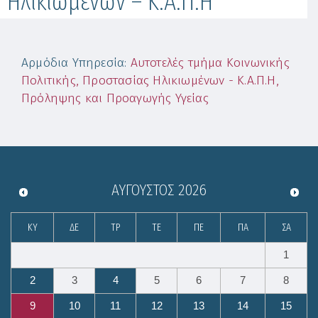
Ηλικιωμένων – Κ.Α.Π.Η
Αρμόδια Υπηρεσία
:
Αυτοτελές τμήμα Κοινωνικής
Πολιτικής, Προστασίας Ηλικιωμένων - Κ.Α.Π.Η,
Πρόληψης και Προαγωγής Υγείας
ΑΎΓΟΥΣΤΟΣ
2026
ΚΥ
ΔΕ
ΤΡ
ΤΕ
ΠΕ
ΠΑ
ΣΑ
1
2
3
4
5
6
7
8
9
10
11
12
13
14
15