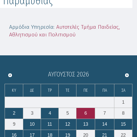
Παραμυθιάς
Αρμόδια Υπηρεσία
:
Αυτοτελές Τμήμα Παιδείας,
Αθλητισμού και Πολιτισμού
ΑΎΓΟΥΣΤΟΣ
2026
ΚΥ
ΔΕ
ΤΡ
ΤΕ
ΠΕ
ΠΑ
ΣΑ
1
2
3
4
5
6
7
8
9
10
11
12
13
14
15
16
17
18
19
20
21
22