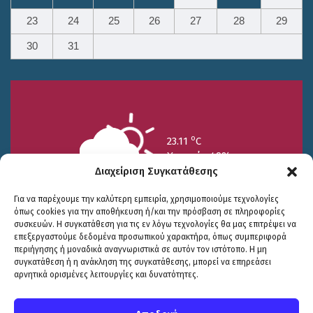
23
24
25
26
27
28
29
30
31
o
23.11
C
Υγρασία 49%
Διαχείριση Συγκατάθεσης
Για να παρέχουμε την καλύτερη εμπειρία, χρησιμοποιούμε τεχνολογίες
όπως cookies για την αποθήκευση ή/και την πρόσβαση σε πληροφορίες
συσκευών. Η συγκατάθεση για τις εν λόγω τεχνολογίες θα μας επιτρέψει να
επεξεργαστούμε δεδομένα προσωπικού χαρακτήρα, όπως συμπεριφορά
περιήγησης ή μοναδικά αναγνωριστικά σε αυτόν τον ιστότοπο. Η μη
25/7
26/7
27/7
συγκατάθεση ή η ανάκληση της συγκατάθεσης, μπορεί να επηρεάσει
o
o
o
15.73
C
17.99
C
20.94
C
αρνητικά ορισμένες λειτουργίες και δυνατότητες.
WP2Social Auto Publish
Powered By :
XYZScripts.com
Πολιτική Προστασίας
|
Δήλωση Προσβασιμότητας
© COPYRIGHT ΔΗΜΟΣ ΣΟΥΛΙΟΥ 2026