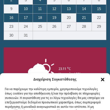
2
3
4
5
6
7
8
9
10
11
12
13
14
15
16
17
18
19
20
21
22
23
24
25
26
27
28
29
30
31
o
23.11
C
Υγρασία 49%
Διαχείριση Συγκατάθεσης
Για να παρέχουμε την καλύτερη εμπειρία, χρησιμοποιούμε τεχνολογίες
όπως cookies για την αποθήκευση ή/και την πρόσβαση σε πληροφορίες
συσκευών. Η συγκατάθεση για τις εν λόγω τεχνολογίες θα μας επιτρέψει να
επεξεργαστούμε δεδομένα προσωπικού χαρακτήρα, όπως συμπεριφορά
περιήγησης ή μοναδικά αναγνωριστικά σε αυτόν τον ιστότοπο. Η μη
25/7
26/7
27/7