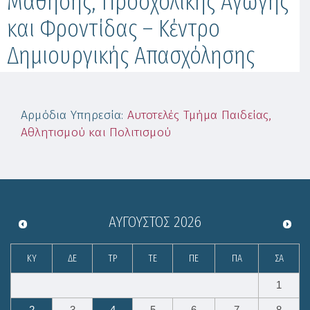
Μάθησης, Προσχολικής Αγωγής
και Φροντίδας – Κέντρο
Δημιουργικής Απασχόλησης
Αρμόδια Υπηρεσία
:
Αυτοτελές Τμήμα Παιδείας,
Αθλητισμού και Πολιτισμού
ΑΎΓΟΥΣΤΟΣ
2026
ΚΥ
ΔΕ
ΤΡ
ΤΕ
ΠΕ
ΠΑ
ΣΑ
1