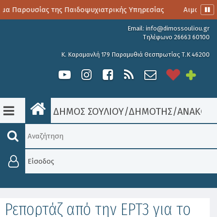
μα Παρουσίας της Παιδοψυχιατρικής Υπηρεσίας
Αιμοδοσία
Email:
info@dimossouliou.gr
Τηλέφωνο 26663 60100
Κ. Καραμανλή 179 Παραμυθιά Θεσπρωτίας Τ.Κ 46200
ΔΗΜΟΣ ΣΟΥΛΙΟΥ
/
ΔΗΜΟΤΗΣ
/
ΑΝΑΚΟΙΝ
Είσοδος
Ρεπορτάζ από την ΕΡΤ3 για το