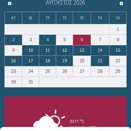
ΑΎΓΟΥΣΤΟΣ
2026
ΚΥ
ΔΕ
ΤΡ
ΤΕ
ΠΕ
ΠΑ
ΣΑ
1
2
3
4
5
6
7
8
9
10
11
12
13
14
15
16
17
18
19
20
21
22
23
24
25
26
27
28
29
30
31
o
23.11
C
Υγρασία 49%