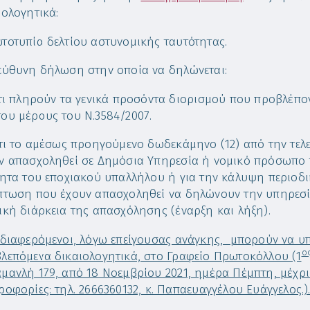
ιολογητικά:
τοτυπία δελτίου αστυνομικής ταυτότητας.
εύθυνη δήλωση στην οποία να δηλώνεται:
ότι πληρούν τα γενικά προσόντα διορισμού που προβλέπο
ου μέρους του Ν.3584/2007.
ότι το αμέσως προηγούμενο δωδεκάμηνο (12) από την τελ
ν απασχοληθεί σε Δημόσια Υπηρεσία ή νομικό πρόσωπο τ
τητα του εποχιακού υπαλλήλου ή για την κάλυψη περιοδ
πτωση που έχουν απασχοληθεί να δηλώνουν την υπηρεσ
ική διάρκεια της απασχόλησης (έναρξη και λήξη).
νδιαφερόμενοι, λόγω επείγουσας ανάγκης, μπορούν να υπ
ο
λεπόμενα δικαιολογητικά, στο Γραφείο Πρωτοκόλλου (1
μανλή 179, από 18 Νοεμβρίου 2021, ημέρα Πέμπτη, μέχρι
ροφορίες: τηλ. 2666360132, κ. Παπαευαγγέλου Ευάγγελος.)