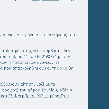
νται για τους μόνιμους υπαλλήλους του
ευταία ημέρα της νέας σύμβασης δεν
ου άρθρου 14 του Ν. 2190/94 με την
ικών ή πρόσκαιρων αναγκών. Σε
ία που απασχολήθηκαν και την ακριβή
οβάλλουν αίτηση, μαζί με τα
ς
όροφος) του Δήμου Σουλίου, οδός Κ.
 και 23 Νοεμβρίου 2021, ημέρα Τρίτη
.