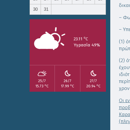
δικα
30
31
– Φω
– Υπ
o
23.11
C
(1) 
Υγρασία 49%
πρώτ
(2) 
έχου
ιδιό
περί
25/7
26/7
27/7
o
o
o
15.73
C
17.99
C
20.94
C
χρον
Οι ε
προβ
Καρα
(πλη