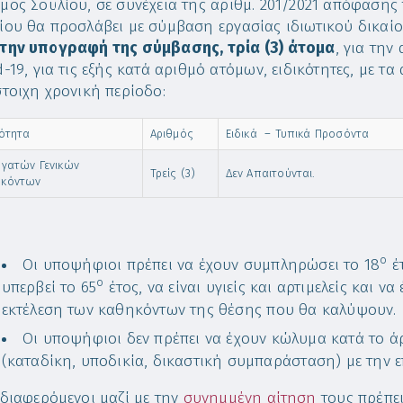
μος Σουλίου, σε συνέχεια της αριθμ. 201/2021 απόφαση
ίου θα προσλάβει με σύμβαση εργασίας ιδιωτικού δικαί
την υπογραφή της σύμβασης, τρία (3) άτομα
, για τη
d-19, για τις εξής κατά αριθμό ατόμων, ειδικότητες, με τα
στοιχη χρονική περίοδο:
κότητα
Αριθμός
Ειδικά – Τυπικά Προσόντα
ργατών Γενικών
Τρείς (3)
Δεν Απαιτούνται.
ηκόντων
ο
Οι υποψήφιοι πρέπει να έχουν συμπληρώσει το 18
έτ
ο
υπερβεί το 65
έτος, να είναι υγιείς και αρτιμελείς και 
εκτέλεση των καθηκόντων της θέσης που θα καλύψουν.
Οι υποψήφιοι δεν πρέπει να έχουν κώλυμα κατά το ά
(καταδίκη, υποδικία, δικαστική συμπαράσταση) με την ε
νδιαφερόμενοι μαζί με την
συνημμένη αίτηση
τους πρέπε