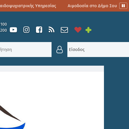
οψυχιατρικής Υπηρεσίας
Αιμοδοσία στο Δήμο Σουλίου
0100
6200
Σ - ΠΡΟΣΛΉΨΕΙΣ
/
ΠΡΌΣΛΗΨΗ ΠΡΟΣΩΠΙΚΟΎ ΜΕ ΣΎΜΒ
Είσοδος