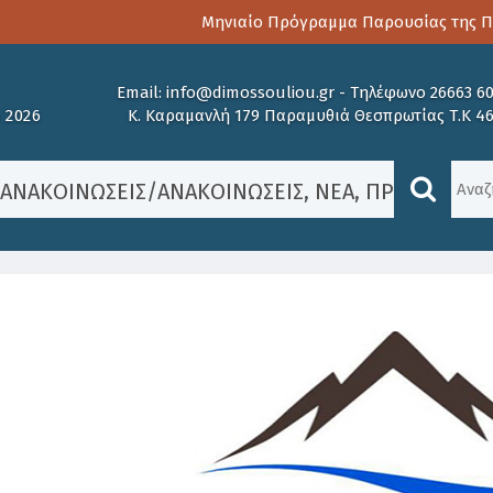
Μηνιαίο Πρόγραμμα Παρουσίας της Παιδ
Email:
info@dimossouliou.gr
-
Τηλέφωνο 26663 6
 2026
Κ. Καραμανλή 179 Παραμυθιά Θεσπρωτίας Τ.Κ 4
/
ΑΝΑΚΟΙΝΏΣΕΙΣ
/
ΑΝΑΚΟΙΝΏΣΕΙΣ
,
ΝΈΑ
,
ΠΡΟΚΗΡΎΞΕΙ