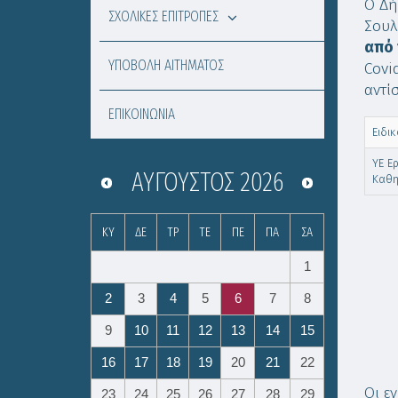
Ο Δή
ΣΧΟΛΙΚΕΣ ΕΠΙΤΡΟΠΕΣ
Σουλ
από 
ΥΠΟΒΟΛΗ ΑΙΤΗΜΑΤΟΣ
Covi
αντί
ΕΠΙΚΟΙΝΩΝΙΑ
Ειδι
ΥΕ Ε
ΑΎΓΟΥΣΤΟΣ
2026
Καθ
ΚΥ
ΔΕ
ΤΡ
ΤΕ
ΠΕ
ΠΑ
ΣΑ
1
2
3
4
5
6
7
8
9
10
11
12
13
14
15
16
17
18
19
20
21
22
Οι ε
23
24
25
26
27
28
29