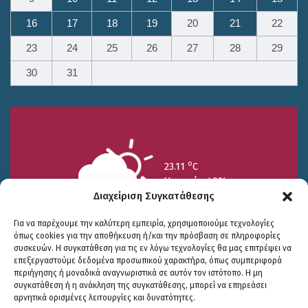
16
17
18
19
20
21
22
23
24
25
26
27
28
29
30
31
o
23.11
C
Υγρασία 49%
Διαχείριση Συγκατάθεσης
Για να παρέχουμε την καλύτερη εμπειρία, χρησιμοποιούμε τεχνολογίες
όπως cookies για την αποθήκευση ή/και την πρόσβαση σε πληροφορίες
συσκευών. Η συγκατάθεση για τις εν λόγω τεχνολογίες θα μας επιτρέψει να
επεξεργαστούμε δεδομένα προσωπικού χαρακτήρα, όπως συμπεριφορά
περιήγησης ή μοναδικά αναγνωριστικά σε αυτόν τον ιστότοπο. Η μη
25/7
26/7
27/7
συγκατάθεση ή η ανάκληση της συγκατάθεσης, μπορεί να επηρεάσει
o
o
o
15.73
C
17.99
C
20.94
C
αρνητικά ορισμένες λειτουργίες και δυνατότητες.