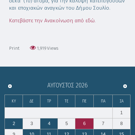
δέκα (10) άτομα, για την κάλυψη κατεπείγουσων
και εποχιακών αναγκών του Δήμου Σουλίο.
Κατεβάστε την Ανακοίνωση από εδώ.
Print
1,919
Views
ΑΎΓΟΥΣΤΟΣ
2026
ΚΥ
ΔΕ
ΤΡ
ΤΕ
ΠΕ
ΠΑ
ΣΑ
1
2
3
4
5
6
7
8
9
10
11
12
13
14
15