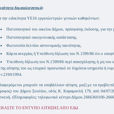
αίτητα δικαιολογητικά
:
α την ειδικότητα ΥΕ16 εργατών/τριών γενικών καθηκόντων:
Πιστοποιητικό του οικείου Δήμου, πρόσφατης έκδοσης, για την 
Πιστοποιητικό οικογενειακής κατάστασης.
Φωτοτυπία δελτίου αστυνομικής ταυτότητας.
Κάρτα ανεργίας ή Υπεύθυνη δήλωση του Ν.1599/86 ότι ο υποψήφ
Υπεύθυνη δήλωση του Ν.1599/86 περί απασχόλησης ή μη του υ
της αίτησης του ως εποχικό προσωπικό σε δημόσια υπηρεσία ή νο
ν.2190/1994.
διαφερόμενοι μπορούν να υποβάλλουν αίτηση, μαζί με τα προβλεπ
ροφος) του Δήμου Σουλίου, οδός Κ. Καραμανλή 179, από 04/07/2
κευή. (Πληροφορίες: τηλεφωνικό κέντρο Δήμου 2666360100-2666
ΕΒΑΣΤΕ ΤΟ ΕΝΤΥΠΟ ΑΙΤΗΣΗΣ ΑΠΟ ΕΔΩ