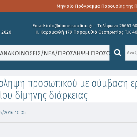
Μηνιαίο Πρόγραμμα Παρουσίας της Παι
Email:
info@dimossouliou.gr
-
Τηλέφωνο 26663 6
 2026
Κ. Καραμανλή 179 Παραμυθιά Θεσπρωτίας Τ.Κ 4
/
ΑΝΑΚΟΙΝΏΣΕΙΣ
/
ΝΈΑ
/
ΠΡΌΣΛΗΨΗ ΠΡΟΣΩΠΙΚΟΎ ΜΕ Σ
σληψη προσωπικού με σύμβαση ερ
ίου δίμηνης διάρκειας
/2016 10:05