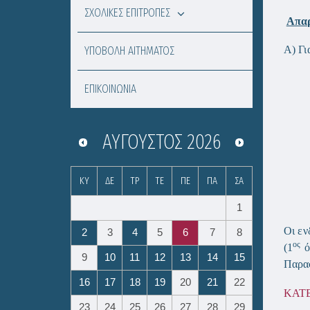
ΣΧΟΛΙΚΕΣ ΕΠΙΤΡΟΠΕΣ
Απαρ
ΥΠΟΒΟΛΗ ΑΙΤΗΜΑΤΟΣ
Α) Γι
ΕΠΙΚΟΙΝΩΝΙΑ
ΑΎΓΟΥΣΤΟΣ
2026
ΚΥ
ΔΕ
ΤΡ
ΤΕ
ΠΕ
ΠΑ
ΣΑ
1
Οι εν
2
3
4
5
6
7
8
ος
(1
ό
9
10
11
12
13
14
15
Παρασ
16
17
18
19
20
21
22
ΚΑΤ
23
24
25
26
27
28
29