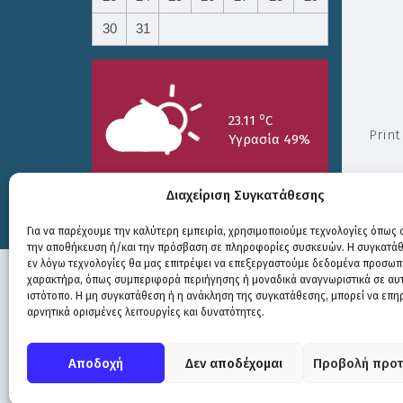
30
31
o
23.11
C
Print
Υγρασία 49%
Διαχείριση Συγκατάθεσης
Για να παρέχουμε την καλύτερη εμπειρία, χρησιμοποιούμε τεχνολογίες όπως c
την αποθήκευση ή/και την πρόσβαση σε πληροφορίες συσκευών. Η συγκατάθε
25/7
26/7
27/7
εν λόγω τεχνολογίες θα μας επιτρέψει να επεξεργαστούμε δεδομένα προσωπ
o
o
o
15.73
C
17.99
C
20.94
C
χαρακτήρα, όπως συμπεριφορά περιήγησης ή μοναδικά αναγνωριστικά σε αυ
ιστότοπο. Η μη συγκατάθεση ή η ανάκληση της συγκατάθεσης, μπορεί να επη
αρνητικά ορισμένες λειτουργίες και δυνατότητες.
Πολιτική Προστασίας
|
Δήλωση Προσβασιμότητας
© COPYRIGHT ΔΗΜΟΣ ΣΟΥΛΙΟΥ 2026
Αποδοχή
Δεν αποδέχομαι
Προβολή προτ
WEB DEVELOPMENT BY
ΕΓΚΡΙΤΟΣ GROUP
| GRAPHICS