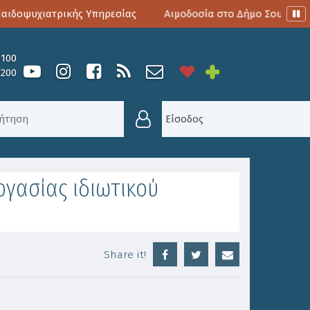
δοψυχιατρικής Υπηρεσίας
Αιμοδοσία στο Δήμο Σουλίου
0100
6200
ΎΜΒΑΣΗ ΕΡΓΑΣΊΑΣ ΙΔΙΩΤΙΚΟΎ ΔΙΚΑΊΟΥ ΔΊΜΗΝΗΣ 
Είσοδος
γασίας ιδιωτικού
Share it!