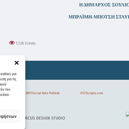
Η ΔΗΜΑΡΧΟΣ ΣΟΥΛΙ
ΜΠΡΑΪΜΗ-ΜΠΟΤΣΗ ΣΤΑΥ
1,136
Views
ookies για
ση για τις
ικού
τόν τον
WP2Social Auto Publish
Powered By :
XYZScripts.com
ρεάσει
ιμήσεων
 DESIGN BY
CIRCUS DESIGN STUDIO