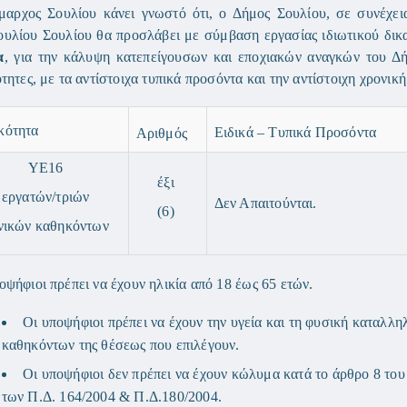
αρχος Σουλίου κάνει γνωστό ότι, ο Δήμος Σουλίου, σε συνέχει
υλίου Σουλίου θα προσλάβει με σύμβαση εργασίας ιδιωτικού δικ
α
, για την κάλυψη κατεπείγουσων και εποχιακών αναγκών του Δή
ότητες, με τα αντίστοιχα τυπικά προσόντα και την αντίστοιχη χρο
κότητα
Ειδικά – Τυπικά Προσόντα
Αριθμός
ΥΕ16
έξι
εργατών/τριών
Δεν Απαιτούνται.
(6)
νικών καθηκόντων
οψήφιοι πρέπει να έχουν ηλικία από 18 έως 65 ετών.
Οι υποψήφιοι πρέπει να έχουν την υγεία και τη φυσική καταλλη
καθηκόντων της θέσεως που επιλέγουν.
Οι υποψήφιοι δεν πρέπει να έχουν κώλυμα κατά το άρθρο 8 το
των Π.Δ. 164/2004 & Π.Δ.180/2004.