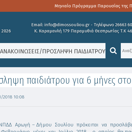
Μηνιαίο Πρόγραμμα Παρουσίας της Παι
Email:
info@dimossouliou.gr
-
Τηλέφωνο 26663 6
 2026
Κ. Καραμανλή 179 Παραμυθιά Θεσπρωτίας Τ.Κ 4
/
ΑΝΑΚΟΙΝΏΣΕΙΣ
/
ΠΡΌΣΛΗΨΗ ΠΑΙΔΙΆΤΡΟΥ ΓΙΑ 6 ΜΉ
σληψη παιδιάτρου για 6 μήνες στ
/2018 10:08
ΠΔΔ Αρωγή – Δήμου Σουλίου πρόκειται να προσλάβει έ
Φεβρουάριο μέχρι και Ιούλιο 2018 , ο οποίος θα παρ