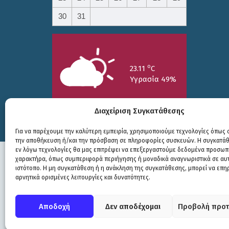
30
31
o
23.11
C
Υγρασία 49%
Διαχείριση Συγκατάθεσης
Για να παρέχουμε την καλύτερη εμπειρία, χρησιμοποιούμε τεχνολογίες όπως c
την αποθήκευση ή/και την πρόσβαση σε πληροφορίες συσκευών. Η συγκατάθε
25/7
26/7
27/7
εν λόγω τεχνολογίες θα μας επιτρέψει να επεξεργαστούμε δεδομένα προσωπ
o
o
o
15.73
C
17.99
C
20.94
C
χαρακτήρα, όπως συμπεριφορά περιήγησης ή μοναδικά αναγνωριστικά σε αυ
ιστότοπο. Η μη συγκατάθεση ή η ανάκληση της συγκατάθεσης, μπορεί να επη
αρνητικά ορισμένες λειτουργίες και δυνατότητες.
Πολιτική Προστασίας
|
Δήλωση Προσβασιμότητας
© COPYRIGHT ΔΗΜΟΣ ΣΟΥΛΙΟΥ 2026
Αποδοχή
Δεν αποδέχομαι
Προβολή προτ
WEB DEVELOPMENT BY
ΕΓΚΡΙΤΟΣ GROUP
| GRAPHICS