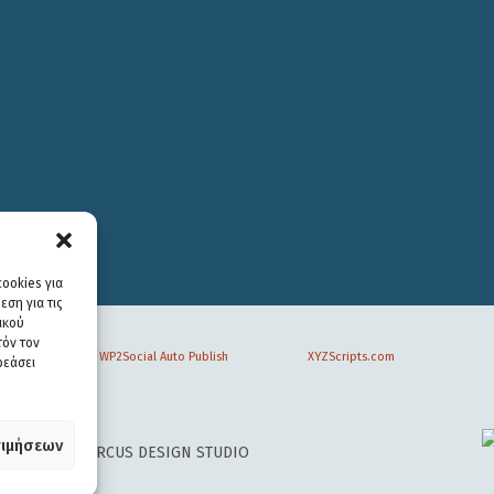
ookies για
ση για τις
ικού
τόν τον
WP2Social Auto Publish
Powered By :
XYZScripts.com
ρεάσει
ιμήσεων
 DESIGN BY
CIRCUS DESIGN STUDIO