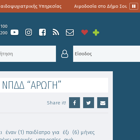
δοψυχιατρικής Υπηρεσίας
Αιμοδοσία στο Δήμο Σουλίου
0100
6200
ΝΕΣ ΣΤΟ ΝΠΔΔ “ΑΡΩΓΗ”
Είσοδος
ο ΝΠΔΔ “ΑΡΩΓΗ”
Share it!
ναν (1) παιδίατρο για έξι (6) μήνες
έχει ιατρικές υπηρεσίες ανά