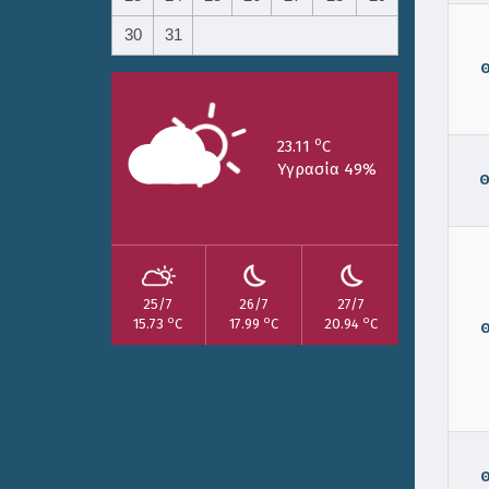
30
31
o
23.11
C
Υγρασία 49%
Θ
25/7
26/7
27/7
o
o
o
15.73
C
17.99
C
20.94
C
Θ
Θ