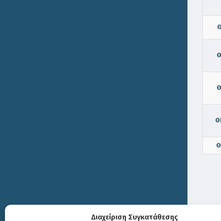
Θ
Θ
Θ
Θ
Θ
Διαχείριση Συγκατάθεσης