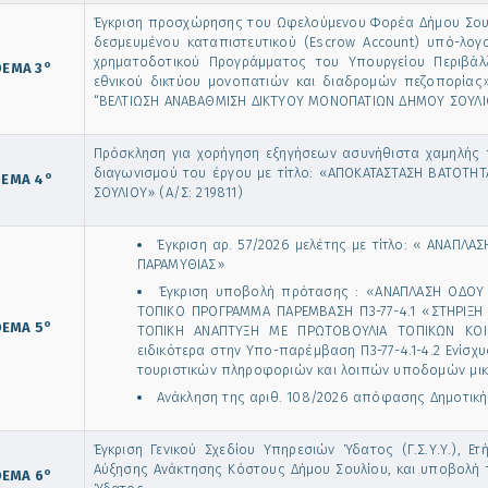
Έγκριση προσχώρησης του Ωφελούμενου Φορέα Δήμου Σου
δεσμευμένου καταπιστευτικού (Escrow Account) υπό-λογ
χρηματοδοτικού Προγράμματος του Υπουργείου Περιβάλλ
ο
ΘΕΜΑ 3
εθνικού δικτύου μονοπατιών και διαδρομών πεζοπορίας»
“ΒΕΛΤΙΩΣΗ ΑΝΑΒΑΘΜΙΣΗ ΔΙΚΤΥΟΥ ΜΟΝΟΠΑΤΙΩΝ ΔΗΜΟΥ ΣΟΥΛΙ
Πρόσκληση για χορήγηση εξηγήσεων ασυνήθιστα χαμηλής 
διαγωνισμού του έργου με τίτλο: «ΑΠΟΚΑΤΑΣΤΑΣΗ ΒΑΤΟΤ
ο
ΕΜΑ 4
ΣΟΥΛΙΟΥ» (Α/Σ: 219811)
Έγκριση αρ. 57/2026 μελέτης με τίτλο: « ΑΝΑΠΛΑ
ΠΑΡΑΜΥΘΙΑΣ»
Έγκριση υποβολή πρότασης : «ΑΝΑΠΛΑΣΗ ΟΔΟΥ 
ΤΟΠΙΚΟ ΠΡΟΓΡΑΜΜΑ ΠΑΡΕΜΒΑΣΗ Π3-77-4.1 «ΣΤΗΡΙΞΗ
ο
ΕΜΑ 5
ΤΟΠΙΚΗ ΑΝΑΠΤΥΞΗ ΜΕ ΠΡΩΤΟΒΟΥΛΙΑ ΤΟΠΙΚΩΝ ΚΟΙΝ
ειδικότερα στην Υπο-παρέμβαση Π3-77-4.1-4.2 Ενίσ
τουριστικών πληροφοριών και λοιπών υποδομών μικ
Ανάκληση της αριθ. 108/2026 απόφασης Δημοτικ
Έγκριση Γενικού Σχεδίου Υπηρεσιών Ύδατος (Γ.Σ.Υ.Υ.), Ετ
Αύξησης Ανάκτησης Κόστους Δήμου Σουλίου, και υποβολή τ
ο
ΕΜΑ 6