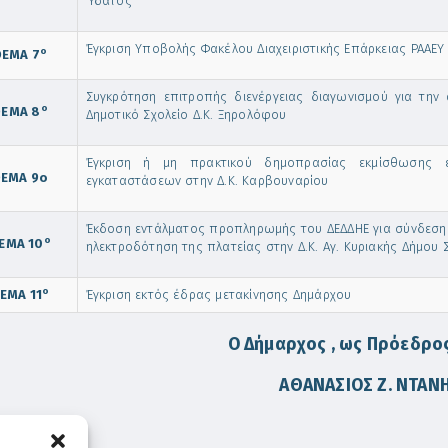
Ύδατος
Έγκριση Υποβολής Φακέλου Διαχειριστικής Επάρκειας ΡΑΑΕ
ο
ΕΜΑ 7
Συγκρότηση επιτροπής διενέργειας διαγωνισμού για την
ο
ΕΜΑ 8
Δημοτικό Σχολείο Δ.Κ. Ξηρολόφου
Έγκριση ή μη πρακτικού δημοπρασίας εκμίσθωσης έ
ΕΜΑ 9ο
εγκαταστάσεων στην Δ.Κ. Καρβουναρίου
Έκδοση εντάλματος προπληρωμής του ΔΕΔΔΗΕ για σύνδεση ν
ο
ΕΜΑ 10
ηλεκτροδότηση της πλατείας στην Δ.Κ. Αγ. Κυριακής Δήμου 
ο
ΕΜΑ 11
Έγκριση εκτός έδρας μετακίνησης Δημάρχου
Ο Δήμαρχος , ως Πρόεδρος
ΑΘΑΝΑΣΙΟΣ
Z
. ΝΤΑΝ