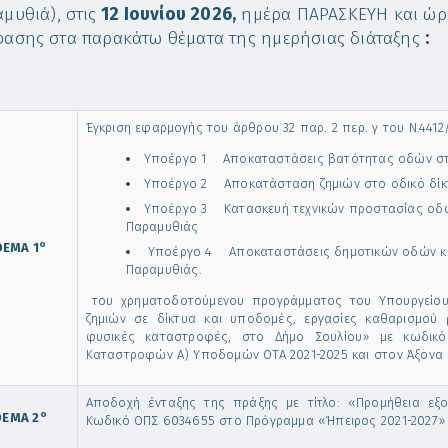
μυθιά), στις
12 Ιουνίου 2026,
ημέρα ΠΑΡΑΣΚΕΥΗ και ώ
ασης στα παρακάτω θέματα της ημερήσιας διάταξης
:
Έγκριση εφαρμογής του άρθρου 32 παρ. 2 περ. γ του Ν.441
Υποέργο 1 Αποκαταστάσεις βατότητας οδών στη
Υποέργο 2 Αποκατάσταση ζημιών στο οδικό δίκτ
Υποέργο 3 Κατασκευή τεχνικών προστασίας οδώ
Παραμυθιάς
ο
ΘΕΜΑ 1
Υποέργο 4 Αποκαταστάσεις δημοτικών οδών και
Παραμυθιάς.
του χρηματοδοτούμενου προγράμματος του Υπουργείου
ζημιών σε δίκτυα και υποδομές, εργασίες καθαρισμού
φυσικές καταστροφές, στο Δήμο Σουλίου» με κωδικ
Καταστροφών Α) Υποδομών ΟΤΑ 2021-2025 και στον Άξονα 
Αποδοχή ένταξης της πράξης με τίτλο: «Προμήθεια εξ
ο
ΘΕΜΑ 2
Κωδικό ΟΠΣ 6034655 στο Πρόγραμμα «Ήπειρος 2021-2027»