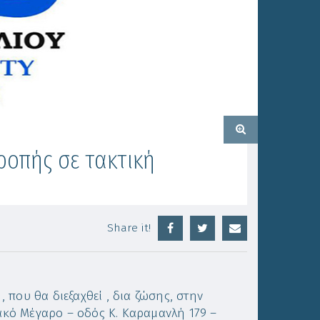
οπής σε τακτική
Share it!
που θα διεξαχθεί , δια ζώσης, στην
κό Μέγαρο – οδός Κ. Καραμανλή 179 –