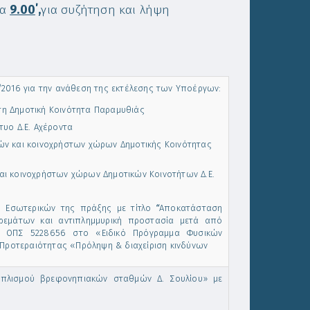
ρα
9.00
΄,
για συζήτηση και λήψη
2/2016 για την ανάθεση της εκτέλεσης των Υποέργων:
 Δημοτική Κοινότητα Παραμυθιάς
υο Δ.Ε. Αχέροντα
ν και κοινοχρήστων χώρων Δημοτικής Κοινότητας
 κοινοχρήστων χώρων Δημοτικών Κοινοτήτων Δ.Ε.
 Εσωτερικών της πράξης με τίτλο
“
Αποκατάσταση
 ρεμάτων και αντιπλημμυρική προστασία μετά από
ό ΟΠΣ 5228656 στο «Ειδικό Πρόγραμμα Φυσικών
Προτεραιότητας «Πρόληψη & διαχείριση κινδύνων
οπλισμού βρεφονηπιακών σταθμών Δ. Σουλίου» με