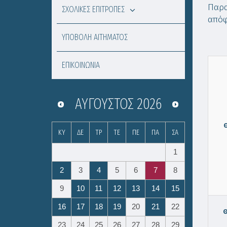
Παρα
ΣΧΟΛΙΚΕΣ ΕΠΙΤΡΟΠΕΣ
απόφ
ΥΠΟΒΟΛΗ ΑΙΤΗΜΑΤΟΣ
ΕΠΙΚΟΙΝΩΝΙΑ
ΑΎΓΟΥΣΤΟΣ
2026
ΚΥ
ΔΕ
ΤΡ
ΤΕ
ΠΕ
ΠΑ
ΣΑ
1
2
3
4
5
6
7
8
9
10
11
12
13
14
15
16
17
18
19
20
21
22
23
24
25
26
27
28
29