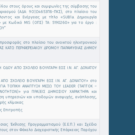
λίου στους όρους και συμφωνίες της σύμβασης του
αριασμού (ΑΔΑ: 9ΟΞΩ4653Π8-ΠΚΣ), στο πλαίσιο του
οντος και Ενέργειας με τίτλο «SUB1a. Δημιουργία
 με Κωδικό MIS (ΟΠΣ) ΤΑ: 5190260» για το έργο :
ΟΥ”
προσφοράς στο πλαίσιο του ανοικτού ηλεκτρονικού
ΗΤΑΣ ΚΑΤΩ ΠΕΡΙΦΕΡΕΙΑΚΟΥ ΔΡΟΜΟΥ ΠΑΡΑΜΥΘΙΑΣ ΔΗΜΟΥ
ΣΗ ΟΔΟΥ ΑΠΟ ΣΧΟΛΕΙΟ ΒΟΥΛΓΑΡΗ ΕΩΣ Ι.Ν. ΑΓ. ΔΟΝΑΤΟΥ
ΑΠΟ ΣΧΟΛΕΙΟ ΒΟΥΛΓΑΡΗ ΕΩΣ Ι.Ν. ΑΓ. ΔΟΝΑΤΟΥ» στο
 ΓΙΑ ΤΟΠΙΚΗ ΑΝΑΠΤΥΞΗ ΜΕΣΩ ΤΟΥ LEADER (ΤΑΠΤΟΚ –
ΟΤΗΤΩΝ)» για ΠΡΑΞΕΙΣ ΔΗΜΟΣΙΟΥ ΧΑΡΑΚΤΗΡΑ και
χυση υπηρεσιών και υποδομών αναψυχής, ανάπλασης,
ρής κλίμακας
ής Επιτροπής
ήσιας Έκθεσης Προγραμματισμού (Ε.Ε.Π.) και Σχέδιο
ους στον Φάκελο Διαχειριστικής Επάρκειας Παρόχου