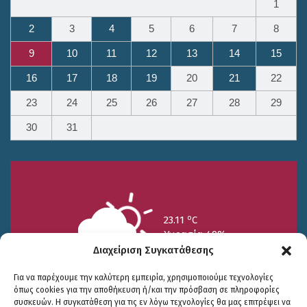
1
2
3
4
5
6
7
8
9
10
11
12
13
14
15
16
17
18
19
20
21
22
23
24
25
26
27
28
29
30
31
o
23.11
C
Υγρασία 49%
Διαχείριση Συγκατάθεσης
Για να παρέχουμε την καλύτερη εμπειρία, χρησιμοποιούμε τεχνολογίες
όπως cookies για την αποθήκευση ή/και την πρόσβαση σε πληροφορίες
συσκευών. Η συγκατάθεση για τις εν λόγω τεχνολογίες θα μας επιτρέψει να