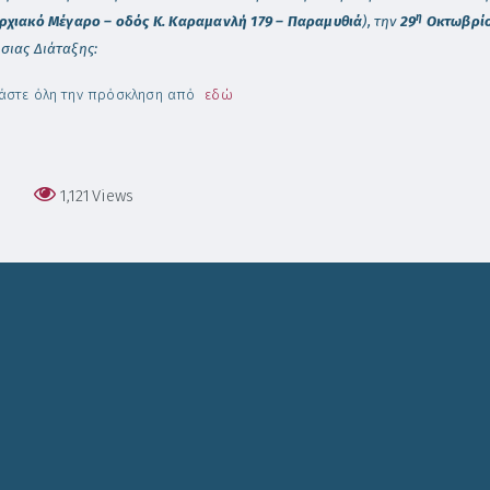
η
ρχιακό Μέγαρο – οδός Κ. Καραμανλή 179 – Παραμυθιά
), την
29
Οκτωβρίο
σιας Διάταξης:
άστε όλη την πρόσκληση από
εδώ
1,121
Views