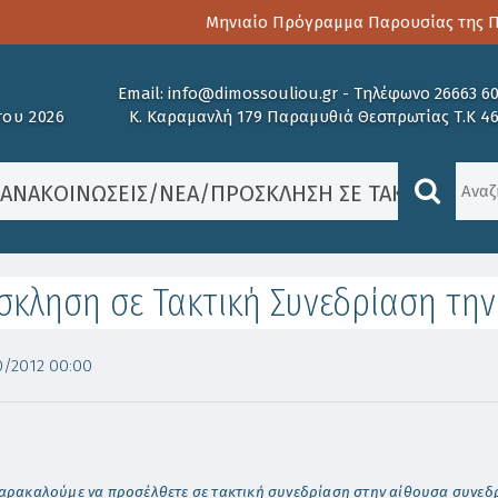
Μηνιαίο Πρόγραμμα Παρουσίας της Παι
Email:
info@dimossouliou.gr
-
Τηλέφωνο 26663 6
ου 2026
Κ. Καραμανλή 179 Παραμυθιά Θεσπρωτίας Τ.Κ 4
/
ΑΝΑΚΟΙΝΏΣΕΙΣ
/
ΝΈΑ
/
ΠΡΌΣΚΛΗΣΗ ΣΕ ΤΑΚΤΙΚΉ ΣΥΝ
κληση σε Τακτική Συνεδρίαση την
/2012 00:00
αρακαλούμε να προσέλθετε σε τακτική συνεδρίαση στην αίθουσα συνε