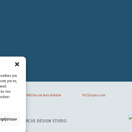
ookies για
ση για τις
ικού
τόν τον
WP2Social Auto Publish
Powered By :
XYZScripts.com
ρεάσει
ιμήσεων
 DESIGN BY
CIRCUS DESIGN STUDIO