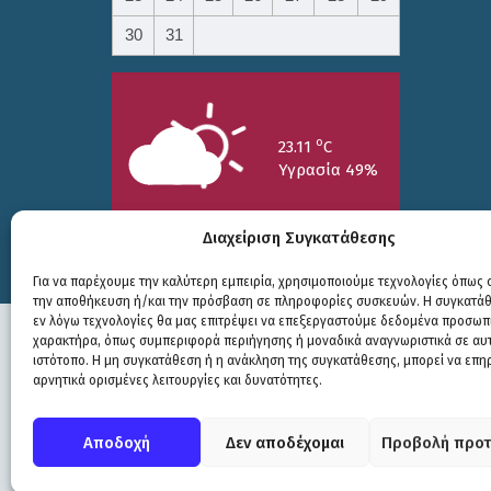
30
31
o
23.11
C
Υγρασία 49%
Διαχείριση Συγκατάθεσης
Για να παρέχουμε την καλύτερη εμπειρία, χρησιμοποιούμε τεχνολογίες όπως c
την αποθήκευση ή/και την πρόσβαση σε πληροφορίες συσκευών. Η συγκατάθε
25/7
26/7
27/7
εν λόγω τεχνολογίες θα μας επιτρέψει να επεξεργαστούμε δεδομένα προσωπ
o
o
o
15.73
C
17.99
C
20.94
C
χαρακτήρα, όπως συμπεριφορά περιήγησης ή μοναδικά αναγνωριστικά σε αυ
ιστότοπο. Η μη συγκατάθεση ή η ανάκληση της συγκατάθεσης, μπορεί να επη
αρνητικά ορισμένες λειτουργίες και δυνατότητες.
Πολιτική Προστασίας
|
Δήλωση Προσβασιμότητας
© COPYRIGHT ΔΗΜΟΣ ΣΟΥΛΙΟΥ 2026
Αποδοχή
Δεν αποδέχομαι
Προβολή προτ
WEB DEVELOPMENT BY
ΕΓΚΡΙΤΟΣ GROUP
| GRAPHICS