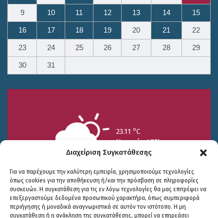
9
10
11
12
13
14
15
16
17
18
19
20
21
22
23
24
25
26
27
28
29
30
31
o
23.11
C
Υγρασία 49%
Διαχείριση Συγκατάθεσης
Για να παρέχουμε την καλύτερη εμπειρία, χρησιμοποιούμε τεχνολογίες
όπως cookies για την αποθήκευση ή/και την πρόσβαση σε πληροφορίες
συσκευών. Η συγκατάθεση για τις εν λόγω τεχνολογίες θα μας επιτρέψει να
επεξεργαστούμε δεδομένα προσωπικού χαρακτήρα, όπως συμπεριφορά
περιήγησης ή μοναδικά αναγνωριστικά σε αυτόν τον ιστότοπο. Η μη
25/7
26/7
27/7
συγκατάθεση ή η ανάκληση της συγκατάθεσης, μπορεί να επηρεάσει
o
o
o