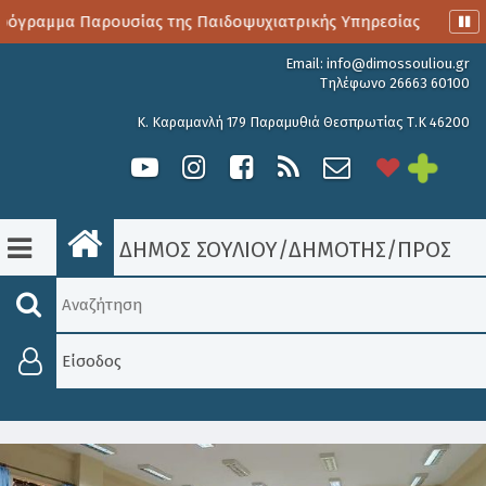
όγραμμα Παρουσίας της Παιδοψυχιατρικής Υπηρεσίας
Αιμ
Email:
info@dimossouliou.gr
Τηλέφωνο 26663 60100
Κ. Καραμανλή 179 Παραμυθιά Θεσπρωτίας Τ.Κ 46200
ΔΗΜΟΣ ΣΟΥΛΙΟΥ
/
ΔΗΜΟΤΗΣ
/
ΠΡΟΣΚΛΉ
Είσοδος