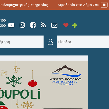
δοψυχιατρικής Υπηρεσίας
Αιμοδοσία στο Δήμο Σουλίου
0100
6200
ΕΚΔΉΛΩΣΗΣ ΕΝΔΙΑΦΈΡΟΝΤΟΣ ΓΙΑ ΤΗΝ ΣΥΜΜΕΤΟΧ
Είσοδος