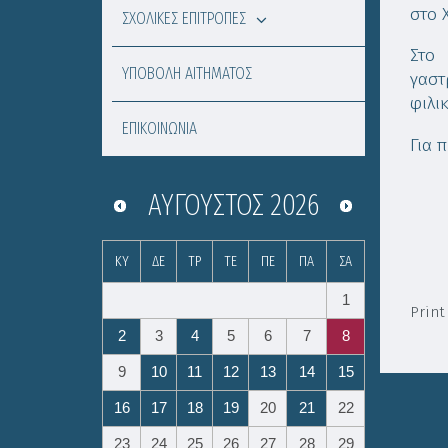
στο 
ΣΧΟΛΙΚΕΣ ΕΠΙΤΡΟΠΕΣ
Στο
ΥΠΟΒΟΛΗ ΑΙΤΗΜΑΤΟΣ
γαστ
φιλι
ΕΠΙΚΟΙΝΩΝΙΑ
Για 
ΑΎΓΟΥΣΤΟΣ
2026
ΚΥ
ΔΕ
ΤΡ
ΤΕ
ΠΕ
ΠΑ
ΣΑ
1
Print
2
3
4
5
6
7
8
9
10
11
12
13
14
15
16
17
18
19
20
21
22
23
24
25
26
27
28
29