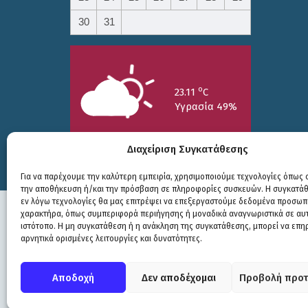
30
31
o
23.11
C
Υγρασία 49%
Διαχείριση Συγκατάθεσης
Για να παρέχουμε την καλύτερη εμπειρία, χρησιμοποιούμε τεχνολογίες όπως c
την αποθήκευση ή/και την πρόσβαση σε πληροφορίες συσκευών. Η συγκατάθε
25/7
26/7
27/7
εν λόγω τεχνολογίες θα μας επιτρέψει να επεξεργαστούμε δεδομένα προσωπ
o
o
o
15.73
C
17.99
C
20.94
C
χαρακτήρα, όπως συμπεριφορά περιήγησης ή μοναδικά αναγνωριστικά σε αυ
ιστότοπο. Η μη συγκατάθεση ή η ανάκληση της συγκατάθεσης, μπορεί να επη
αρνητικά ορισμένες λειτουργίες και δυνατότητες.
Πολιτική Προστασίας
|
Δήλωση Προσβασιμότητας
© COPYRIGHT ΔΗΜΟΣ ΣΟΥΛΙΟΥ 2026
Αποδοχή
Δεν αποδέχομαι
Προβολή προτ
WEB DEVELOPMENT BY
ΕΓΚΡΙΤΟΣ GROUP
| GRAPHICS