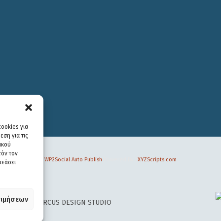
ookies για
ση για τις
ικού
τόν τον
WP2Social Auto Publish
Powered By :
XYZScripts.com
ρεάσει
ιμήσεων
 DESIGN BY
CIRCUS DESIGN STUDIO