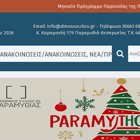
Μηνιαίο Πρόγραμμα Παρουσίας της Παι
Email:
info@dimossouliou.gr
-
Τηλέφωνο 26663 6
υ 2026
Κ. Καραμανλή 179 Παραμυθιά Θεσπρωτίας Τ.Κ 4
/
ΑΝΑΚΟΙΝΏΣΕΙΣ
/
ΑΝΑΚΟΙΝΏΣΕΙΣ
,
ΝΈΑ
/
ΠΡΌΣΚΛΗΣΗ 