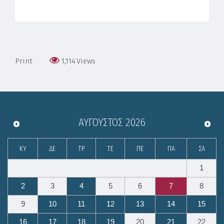
Print
1,114
Views
ΑΎΓΟΥΣΤΟΣ
2026
ΚΥ
ΔΕ
ΤΡ
ΤΕ
ΠΕ
ΠΑ
ΣΑ
1
2
3
4
5
6
7
8
9
10
11
12
13
14
15
16
17
18
19
20
21
22