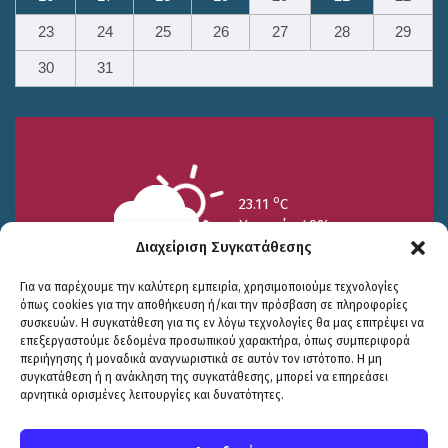
23
24
25
26
27
28
29
30
31
o
23.11
C
Υγρασία 49%
Διαχείριση Συγκατάθεσης
Για να παρέχουμε την καλύτερη εμπειρία, χρησιμοποιούμε τεχνολογίες
όπως cookies για την αποθήκευση ή/και την πρόσβαση σε πληροφορίες
συσκευών. Η συγκατάθεση για τις εν λόγω τεχνολογίες θα μας επιτρέψει να
επεξεργαστούμε δεδομένα προσωπικού χαρακτήρα, όπως συμπεριφορά
περιήγησης ή μοναδικά αναγνωριστικά σε αυτόν τον ιστότοπο. Η μη
25/7
26/7
27/7
συγκατάθεση ή η ανάκληση της συγκατάθεσης, μπορεί να επηρεάσει
o
o
o
15.73
C
17.99
C
20.94
C
αρνητικά ορισμένες λειτουργίες και δυνατότητες.
WP2Social Auto Publish
Powered By :
XYZScripts.com
Πολιτική Προστασίας
|
Δήλωση Προσβασιμότητας
© COPYRIGHT ΔΗΜΟΣ ΣΟΥΛΙΟΥ 2026