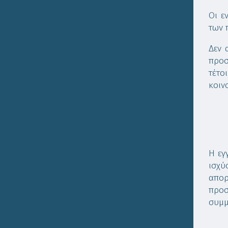
Οι ε
των 
Δεν 
προσ
τέτο
κοιν
Η εγ
ισχύ
απο
προσ
συμμ