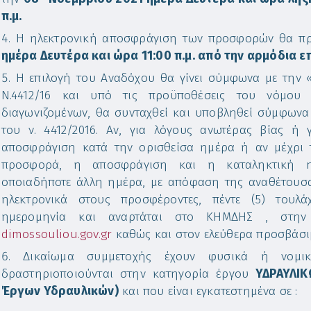
π.μ.
Η ηλεκτρονική αποσφράγιση των προσφορών θα πρ
ημέρα Δευτέρα και ώρα 11:00 π.μ. από την αρμόδια 
Η επιλογή του Αναδόχου θα γίνει σύμφωνα με την 
Ν.4412/16 και υπό τις προϋποθέσεις του νόμου
διαγωνιζομένων, θα συνταχθεί και υποβληθεί σύμφωνα 
του ν. 4412/2016. Αν, για λόγους ανωτέρας βίας ή 
αποσφράγιση κατά την ορισθείσα ημέρα ή αν μέχρι 
προσφορά, η αποσφράγιση και η καταληκτική ημε
οποιαδήποτε άλλη ημέρα, με απόφαση της αναθέτουσα
ηλεκτρονικά στους προσφέροντες, πέντε (5) τουλά
ημερομηνία και αναρτάται στο ΚΗΜΔΗΣ , στην 
dimossouliou.gov.gr
καθώς και στον ελεύθερα προσβάσι
Δικαίωμα συμμετοχής έχουν φυσικά ή νομ
δραστηριοποιούνται στην κατηγορία έργου
ΥΔΡΑΥΛΙΚ
Έργων Υδραυλικών)
και που είναι εγκατεστημένα σε :