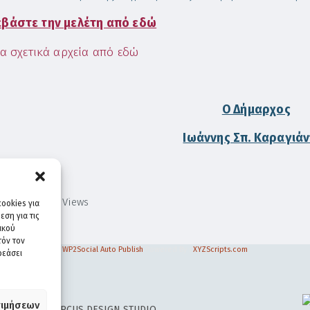
βάστε την μελέτη από εδώ
τα σχετικά αρχεία από εδώ
Ο Δήμαρχος
Ιωάννης Σπ. Καραγιά
1,090
Views
ookies για
ση για τις
ικού
τόν τον
WP2Social Auto Publish
Powered By :
XYZScripts.com
ρεάσει
ιμήσεων
 DESIGN BY
CIRCUS DESIGN STUDIO