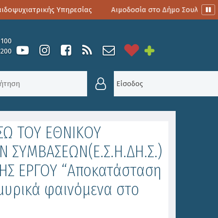
ψυχιατρικής Υπηρεσίας
Αιμοδοσία στο Δήμο Σουλίου
0100
6200
Σ - ΠΡΟΣΛΉΨΕΙΣ
/
ΠΡΟΚΗΡΥΞΗ ΑΝΟΙΚΤΗΣ ΔΙΑΔΙΚΑΣ
Είσοδος
ΣΩ ΤΟΥ ΕΘΝΙΚΟΥ
ΣΥΜΒΑΣΕΩΝ(Ε.Σ.Η.ΔΗ.Σ.)
ΗΣ ΕΡΓΟΥ “Αποκατάσταση
υρικά φαινόμενα στο