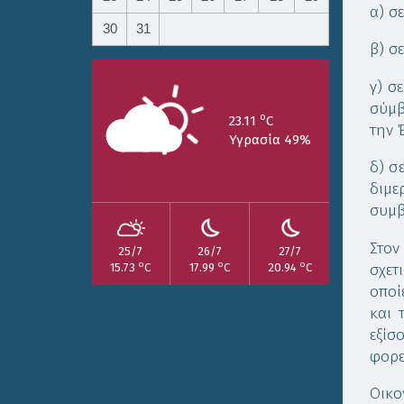
α) σ
30
31
β) σ
γ) σ
σύμβ
o
23.11
C
την 
Υγρασία 49%
δ) σ
διμ
συμβ
Στον
25/7
26/7
27/7
o
o
o
σχετ
15.73
C
17.99
C
20.94
C
οποί
και 
εξίσ
φορε
Οικο