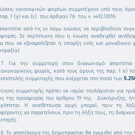
νώσεις οικονομικών φορέων συμμετέχουν υπό τους όρου
παρ. 1 (γ) και (ε) του άρθρου 76 του ν. 4412/2016.
απαιτείται από τις εν λόγω ενώσεις να περιβληθούν συ
φοράς. Σε περίπτωση που η ένωση αναδειχθεί ανάδοχ
ια που να εξασφαλίζεται η ύπαρξη ενός και μοναδικού
οπραξία).
Για την συμμετοχή στον διαγωνισμό απαιτείτα
οικονομικούς φορείς, κατά τους όρους της παρ. 1 α) το
επιστολής συμμετοχής που ανέρχεται στο ποσό των
5.25
γύηση συμμετοχής πρέπει να ισχύει τουλάχιστον για τρι
ος της προσφοράς του άρθρου 19 της Διακήρυξης, ήτ
ρρίπτεται. Η αναθέτουσα αρχή μπορεί, πριν τη λ
φέροντες να παρατείνουν, πριν τη λήξη τους, τη διάρκε
ετοχής.
Το αποτέλεσμα της δημοπρασίας θα εγκριθεί από την