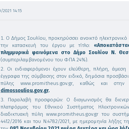
/2021 14:15
Ο Δήμος Σουλίου, προκηρύσσει ανοικτό ηλεκτρονικό 
την κατασκευή του έργου με τίτλο:
«Αποκατάστα
πλημμυρικά φαινόμενα στο Δήμο Σουλίου Ν. Θεσ
(συμπεριλαμβανομένου του ΦΠΑ 24%).
Οι ενδιαφερόμενοι έχουν ελεύθερη, πλήρη, άμεση
έγγραφα της σύμβασης στον ειδικό, δημόσια προσβάσι
πύλης www.promitheus.gov.gr, καθώς και στην
dimossouliou.gov.gr
.
Παραλαβή προσφορών: Ο διαγωνισμός θα διενερ
πλατφόρμας του Εθνικού Συστήματος Ηλεκτρονικ
διαδικτυακή πύλη www.promitheus.gov.gr του συστήμ
4412/2016 και του Ν.4782/2021, με ημερομηνία λήξης
η
την
08
Νοεμβρίου 2021 ημέρα Δευτέρα και ώρα λή