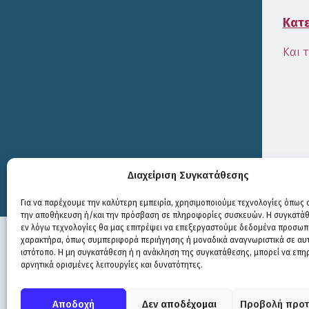
Κατε
Και 
Διαχείριση Συγκατάθεσης
Print
Για να παρέχουμε την καλύτερη εμπειρία, χρησιμοποιούμε τεχνολογίες όπως c
την αποθήκευση ή/και την πρόσβαση σε πληροφορίες συσκευών. Η συγκατάθε
εν λόγω τεχνολογίες θα μας επιτρέψει να επεξεργαστούμε δεδομένα προσωπ
χαρακτήρα, όπως συμπεριφορά περιήγησης ή μοναδικά αναγνωριστικά σε αυ
ιστότοπο. Η μη συγκατάθεση ή η ανάκληση της συγκατάθεσης, μπορεί να επη
αρνητικά ορισμένες λειτουργίες και δυνατότητες.
Πολιτική Προστασίας
|
Δήλωση Προσβασιμότητας
© COPYRIGHT ΔΗΜΟΣ ΣΟΥΛΙΟΥ 2026
Αποδοχή
Δεν αποδέχομαι
Προβολή προτ
WEB DEVELOPMENT BY
ΕΓΚΡΙΤΟΣ GROUP
| GRAPHICS