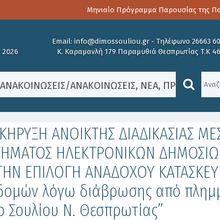
Μηνιαίο Πρόγραμμα Παρουσίας της Παιδο
Email:
info@dimossouliou.gr
-
Τηλέφωνο 26663 6
 2026
Κ. Καραμανλή 179 Παραμυθιά Θεσπρωτίας Τ.Κ 4
/
ΑΝΑΚΟΙΝΏΣΕΙΣ
/
ΑΝΑΚΟΙΝΏΣΕΙΣ
,
ΝΈΑ
,
ΠΡΟΚΗΡΎΞΕΙ
ΚΗΡΥΞΗ ΑΝΟΙΚΤΗΣ ΔΙΑΔΙΚΑΣΙΑΣ ΜΕ
ΤΗΜΑΤΟΣ ΗΛΕΚΤΡΟΝΙΚΩΝ ΔΗΜΟΣΙΩΝ 
 ΤΗΝ ΕΠΙΛΟΓΗ ΑΝΑΔΟΧΟΥ ΚΑΤΑΣΚΕΥ
δομών λόγω διάβρωσης από πλημμ
 Σουλίου Ν. Θεσπρωτίας”