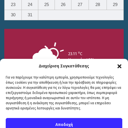
23
24
25
26
27
28
29
30
31
o
23.11
C
Υγρασία 49%
Διαχείριση Συγκατάθεσης
Για να παρέχουμε την καλύτερη εμπειρία, χρησιμοποιούμε τεχνολογίες
όπως cookies για την αποθήκευση ή/και την πρόσβαση σε πληροφορίες
συσκευών. Η συγκατάθεση για τις εν λόγω τεχνολογίες θα μας επιτρέψει να
επεξεργαστούμε δεδομένα προσωπικού χαρακτήρα, όπως συμπεριφορά
περιήγησης ή μοναδικά αναγνωριστικά σε αυτόν τον ιστότοπο. Η μη
25/7
26/7
27/7
συγκατάθεση ή η ανάκληση της συγκατάθεσης, μπορεί να επηρεάσει
o
o
o
15.73
C
17.99
C
20.94
C
αρνητικά ορισμένες λειτουργίες και δυνατότητες.
WP2Social Auto Publish
Powered By :
XYZScripts.com
Πολιτική Προστασίας
|
Δήλωση Προσβασιμότητας
© COPYRIGHT ΔΗΜΟΣ ΣΟΥΛΙΟΥ 2026
Αποδοχή
WEB DEVELOPMENT BY
ΕΓΚΡΙΤΟΣ GROUP
| GRAPHICS DESIGN BY