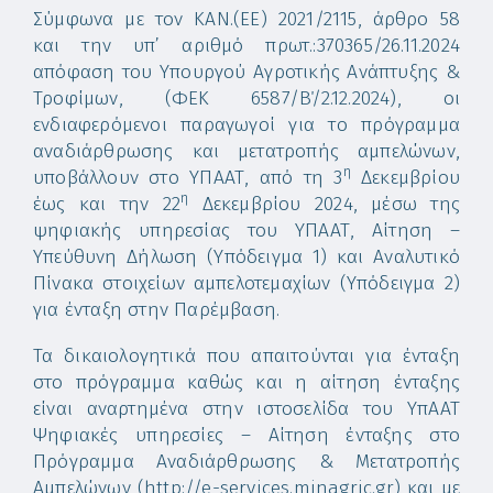
Σύμφωνα με τον ΚΑΝ.(ΕΕ) 2021/2115, άρθρο 58
και την υπ’ αριθμό πρωτ.:370365/26.11.2024
απόφαση του Υπουργού Αγροτικής Ανάπτυξης &
Τροφίμων, (ΦΕΚ 6587/Β΄/2.12.2024), οι
ενδιαφερόμενοι παραγωγοί για το πρόγραμμα
αναδιάρθρωσης και μετατροπής αμπελώνων,
η
υποβάλλουν στο ΥΠΑΑΤ, από τη 3
Δεκεμβρίου
η
έως και την 22
Δεκεμβρίου 2024, μέσω της
ψηφιακής υπηρεσίας του ΥΠΑΑΤ, Αίτηση –
Υπεύθυνη Δήλωση (Υπόδειγμα 1) και Αναλυτικό
Πίνακα στοιχείων αμπελοτεμαχίων (Υπόδειγμα 2)
για ένταξη στην Παρέμβαση.
Τα δικαιολογητικά που απαιτούνται για ένταξη
στο πρόγραμμα καθώς και η αίτηση ένταξης
είναι αναρτημένα στην ιστοσελίδα του ΥπΑΑΤ
Ψηφιακές υπηρεσίες – Αίτηση ένταξης στο
Πρόγραμμα Αναδιάρθρωσης & Μετατροπής
Αμπελώνων (http://e-services.minagric.gr) και με