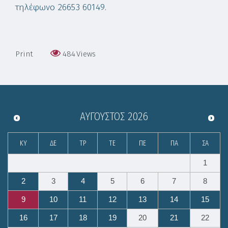
τηλέφωνο 26653 60149.
Print
484
Views
ΑΎΓΟΥΣΤΟΣ
2026
ΚΥ
ΔΕ
ΤΡ
ΤΕ
ΠΕ
ΠΑ
ΣΑ
1
2
3
4
5
6
7
8
9
10
11
12
13
14
15
16
17
18
19
20
21
22