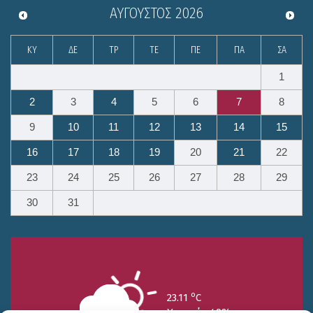
ΑΎΓΟΥΣΤΟΣ
2026
ΚΥ
ΔΕ
ΤΡ
ΤΕ
ΠΕ
ΠΑ
ΣΑ
1
2
3
4
5
6
7
8
9
10
11
12
13
14
15
16
17
18
19
20
21
22
23
24
25
26
27
28
29
30
31
o
23.11
C
Υγρασία 49%