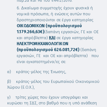
παρ.2α και 98 του ν.4412/2016.
Δικαίωμα συμμετοχής έχουν φυσικά ή
νομικά πρόσωπα, ή ενώσεις αυτών που
δραστηριοποιούνται σε έργα κατηγορίας
ΟΙΚΟΔΟΜΙΚΩΝ (προϋπολογισμού
1.179.266,63€)
(δαπάνη εργασιών, ΓΕ και ΟΕ
και απρόβλεπτα)
KAI
σε έργα κατηγορίας
ΗΛΕΚΤΡΟΜΗΧΑΝΟΛΟΓΙΚΩΝ
(προϋπολογισμού 626.081,72€)
(δαπάνη
εργασιών, ΓΕ και ΟΕ και απρόβλεπτα) που
είναι εγκατεστημένα/ες σε:
α) κράτος-μέλος της Ένωσης,
β) κράτος-μέλος του Ευρωπαϊκού Οικονομικού
Χώρου (Ε.Ο.Χ.),
γ) τρίτες χώρες που έχουν υπογράψει και
κυρώσει τη ΣΔΣ, στο βαθμό που η υπό ανάθεση