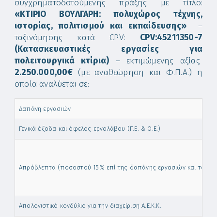
συγχρηματοδοτούμενης πράξης με τίτλο:
«ΚΤΙΡΙΟ ΒΟΥΛΓΑΡΗ: πολυχώρος τέχνης,
ιστορίας, πολιτισμού και εκπαίδευσης»
–
ταξινόμησης κατά CPV:
CPV
:45211350-7
(
K
ατασκευαστικές εργασίες για
πολειτουργικά κτίρια)
– εκτιμώμενης αξίας
2.250.000,00€
(με αναθεώρηση και Φ.Π.Α.) η
οποία αναλύεται σε:
Δαπάνη εργασιών
Γενικά έξοδα και όφελος εργολάβου (Γ.Ε. & Ο.Ε.)
Απρόβλεπτα (ποσοστού 15% επί της δαπάνης εργασιών και του κονδ
Απολογιστικό κονδύλιο για την διαχείριση Α.Ε.Κ.Κ.