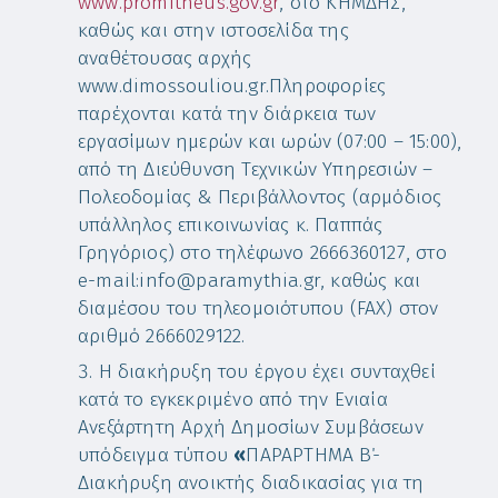
www.promitheus.gov.gr
, στο ΚΗΜΔΗΣ,
καθώς και στην ιστοσελίδα της
αναθέτουσας αρχής
www.dimossouliou.gr.Πληροφορίες
παρέχονται κατά την διάρκεια των
εργασίμων ημερών και ωρών (07:00 – 15:00),
από τη Διεύθυνση Τεχνικών Υπηρεσιών –
Πολεοδομίας & Περιβάλλοντος (αρμόδιoς
υπάλληλος επικοινωνίας κ. Παππάς
Γρηγόριος) στο τηλέφωνο 2666360127, στο
e-mail:info@paramythia.gr, καθώς και
διαμέσου του τηλεομοιότυπου (FAX) στον
αριθμό 2666029122.
Η διακήρυξη του έργου έχει συνταχθεί
κατά το εγκεκριμένο από την Ενιαία
Ανεξάρτητη Αρχή Δημοσίων Συμβάσεων
υπόδειγμα τύπου
«
ΠΑΡΑΡΤΗΜΑ Β΄-
Διακήρυξη ανοικτής διαδικασίας για τη