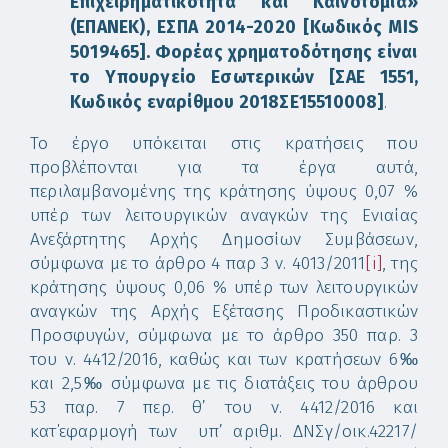
Επιχειρηματικότητα και Καινοτομία»
(ΕΠΑΝΕΚ), ΕΣΠΑ 2014-2020 [Κωδικός
MIS
5019465]. Φορέας χρηματοδότησης είναι
το Υπουργείο Εσωτερικών [ΣΑΕ 1551,
Κωδικός εναρίθμου 2018ΣΕ15510008]
.
Το έργο υπόκειται στις κρατήσεις που
προβλέπονται για τα έργα αυτά,
περιλαμβανομένης της κράτησης ύψους 0,07 %
υπέρ των λειτουργικών αναγκών της Ενιαίας
Ανεξάρτητης Αρχής Δημοσίων Συμβάσεων,
σύμφωνα με το άρθρο 4 παρ 3 ν. 4013/2011
[i]
, της
κράτησης ύψους 0,06 % υπέρ των λειτουργικών
αναγκών της Αρχής Εξέτασης Προδικαστικών
Προσφυγών, σύμφωνα με το άρθρο 350 παρ. 3
του ν. 4412/2016, καθώς και των κρατήσεων 6‰
και 2,5‰ σύμφωνα με τις διατάξεις του άρθρου
53 παρ. 7 περ. θ’ του ν. 4412/2016 και
κατ΄εφαρμογή των υπ’ αριθμ. ΔΝΣγ/οικ.42217/