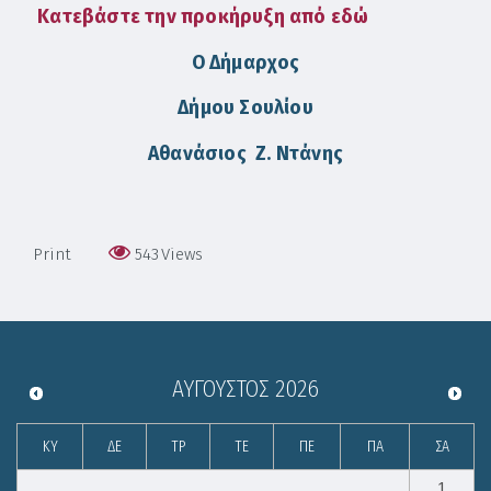
Κατεβάστε την προκήρυξη από εδώ
Ο Δήμαρχος
Δήμου Σουλίου
Αθανάσιος Ζ. Ντάνης
Print
543
Views
ΑΎΓΟΥΣΤΟΣ
2026
ΚΥ
ΔΕ
ΤΡ
ΤΕ
ΠΕ
ΠΑ
ΣΑ
1