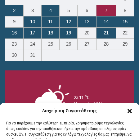
2
3
4
5
6
7
8
9
10
11
12
13
14
15
16
17
18
19
20
21
22
23
24
25
26
27
28
29
30
31
o
23.11
C
Υγρασία 49%
Διαχείριση Συγκατάθεσης
Για να παρέχουμε την καλύτερη εμπειρία, χρησιμοποιούμε τεχνολογίες
όπως cookies για την αποθήκευση ή/και την πρόσβαση σε πληροφορίες
συσκευών. Η συγκατάθεση για τις εν λόγω τεχνολογίες θα μας επιτρέψει να