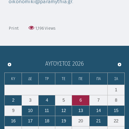
oikonomiki@paramythia.gr.
Print
1,196
Views
ΑΎΓΟΥΣΤΟΣ
2026
ΚΥ
ΔΕ
ΤΡ
ΤΕ
ΠΕ
ΠΑ
ΣΑ
1
2
3
4
5
6
7
8
9
10
11
12
13
14
15
16
17
18
19
20
21
22