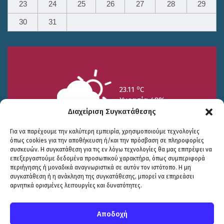
23
24
25
26
27
28
29
30
31
o
23.11
C
Υγρασία 49%
Διαχείριση Συγκατάθεσης
Για να παρέχουμε την καλύτερη εμπειρία, χρησιμοποιούμε τεχνολογίες
όπως cookies για την αποθήκευση ή/και την πρόσβαση σε πληροφορίες
συσκευών. Η συγκατάθεση για τις εν λόγω τεχνολογίες θα μας επιτρέψει να
επεξεργαστούμε δεδομένα προσωπικού χαρακτήρα, όπως συμπεριφορά
περιήγησης ή μοναδικά αναγνωριστικά σε αυτόν τον ιστότοπο. Η μη
25/7
26/7
27/7
συγκατάθεση ή η ανάκληση της συγκατάθεσης, μπορεί να επηρεάσει
o
o
o
15.73
C
17.99
C
20.94
C
αρνητικά ορισμένες λειτουργίες και δυνατότητες.
WP2Social Auto Publish
Powered By :
XYZScripts.com
Πολιτική Προστασίας
|
Δήλωση Προσβασιμότητας
© COPYRIGHT ΔΗΜΟΣ ΣΟΥΛΙΟΥ 2026
Αποδοχή
WEB DEVELOPMENT BY
ΕΓΚΡΙΤΟΣ GROUP
| GRAPHICS DESIGN BY