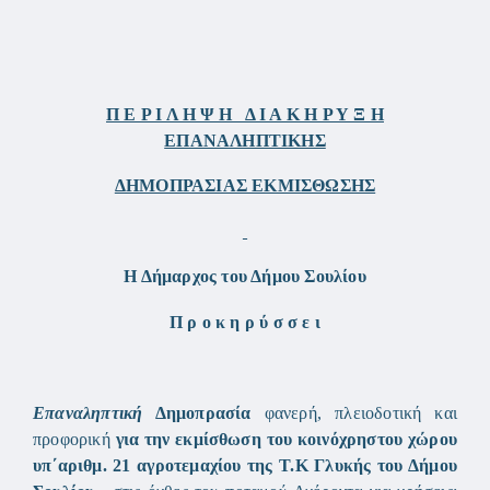
Π Ε Ρ Ι Λ Η Ψ Η Δ Ι Α Κ Η Ρ Υ Ξ Η
ΕΠΑΝΑΛΗΠΤΙΚΗΣ
ΔΗΜΟΠΡΑΣΙΑΣ ΕΚΜΙΣΘΩΣΗΣ
Η Δήμαρχος του Δήμου Σουλίου
Π ρ ο κ η ρ ύ σ σ ε ι
Επαναληπτική
Δημοπρασία
φανερή, πλειοδοτική και
προφορική
για την εκμίσθωση του κοινόχρηστου χώρου
υπ΄αριθμ. 21 αγροτεμαχίου της Τ.Κ Γλυκής του Δήμου