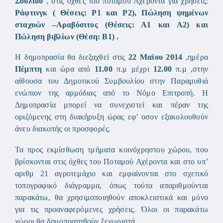
Σουλίου
, στις όχθες του ποταμού Αχέροντα για χρήσεις:
Ράφτινγκ ( Θέσεις: Ρ1 και Ρ2), Πώληση ψημένων
σταχυών –Αραβόσιτος (Θέσεις: Α1 και Α2) και
Πώληση βιβλίων (Θέση: Β1) .
Η δημοπρασία θα διεξαχθεί στις
22 Μαϊου 2014
,ημέρα
Πέμπτη
και ώρα από
11.00
π.μ μέχρι
12.00
π.μ ,στην
αίθουσα του Δημοτικού Συμβουλίου στην Παραμυθιά
ενώπιον της αρμόδιας από το Νόμο Επιτροπή. Η
Δημοπρασία μπορεί να συνεχιστεί και πέραν της
οριζόμενης στη διακήρυξη ώρας εφ’ οσον εξακολουθούν
άνευ διακοπής οι προσφορές.
Τα προς εκμίσθωση τμήματα κοινόχρηστου χώρου, που
βρίσκονται στις όχθες του Ποταμού Αχέροντα και στο υπ’
αριθμ 21 αγροτεμάχιο και εμφαίνονται στο σχετικό
τοπογραφικό διάγραμμα, όπως τούτα απαριθμούνται
παρακάτω, θα χρησιμοποιηθούν αποκλειστικά και μόνο
για τις προαναφερόμενες χρήσεις. Όλοι οι παρακάτω
χώροι θα δημοπρατηθούν ξεχωριστά.