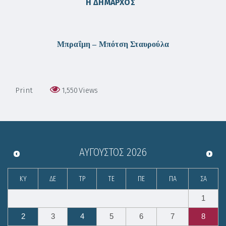
Η ΔΗΜΑΡΧΟΣ
Μπραΐμη – Μπότση Σταυρούλα
Print
1,550
Views
ΑΎΓΟΥΣΤΟΣ
2026
ΚΥ
ΔΕ
ΤΡ
ΤΕ
ΠΕ
ΠΑ
ΣΑ
1
2
3
4
5
6
7
8