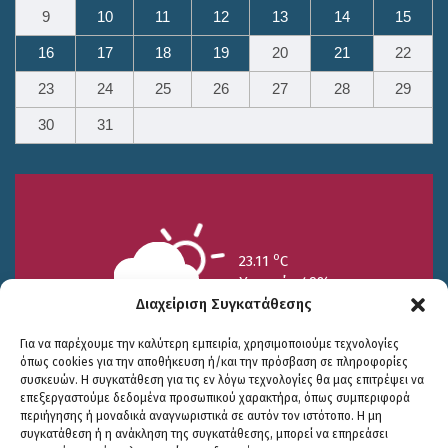
9
10
11
12
13
14
15
16
17
18
19
20
21
22
23
24
25
26
27
28
29
30
31
o
23.11
C
Υγρασία 49%
Διαχείριση Συγκατάθεσης
Για να παρέχουμε την καλύτερη εμπειρία, χρησιμοποιούμε τεχνολογίες
όπως cookies για την αποθήκευση ή/και την πρόσβαση σε πληροφορίες
συσκευών. Η συγκατάθεση για τις εν λόγω τεχνολογίες θα μας επιτρέψει να
επεξεργαστούμε δεδομένα προσωπικού χαρακτήρα, όπως συμπεριφορά
περιήγησης ή μοναδικά αναγνωριστικά σε αυτόν τον ιστότοπο. Η μη
25/7
26/7
27/7
συγκατάθεση ή η ανάκληση της συγκατάθεσης, μπορεί να επηρεάσει
o
o
o
15.73
C
17.99
C
20.94
C