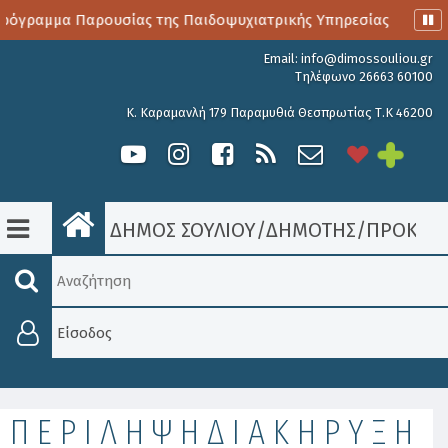
όγραμμα Παρουσίας της Παιδοψυχιατρικής Υπηρεσίας
Αιμο
Email:
info@dimossouliou.gr
Τηλέφωνο 26663 60100
Κ. Καραμανλή 179 Παραμυθιά Θεσπρωτίας Τ.Κ 46200
ΔΗΜΟΣ ΣΟΥΛΙΟΥ
/
ΔΗΜΟΤΗΣ
/
ΠΡΟΚΗΡΎ
Είσοδος
Π Ε Ρ Ι Λ Η Ψ Η Δ Ι Α Κ Η Ρ Υ Ξ Η