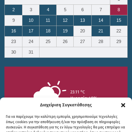
2
3
4
5
6
7
8
9
10
11
12
13
14
15
16
17
18
19
20
21
22
23
24
25
26
27
28
29
30
31
o
23.11
C
Υγρασία 49%
Διαχείριση Συγκατάθεσης
Για να παρέχουμε την καλύτερη εμπειρία, χρησιμοποιούμε τεχνολογίες
όπως cookies για την αποθήκευση ή/και την πρόσβαση σε πληροφορίες
συσκευών. Η συγκατάθεση για τις εν λόγω τεχνολογίες θα μας επιτρέψει να