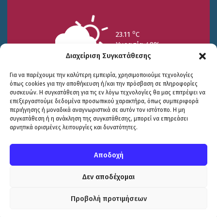
o
23.11
C
Υγρασία 49%
Διαχείριση Συγκατάθεσης
Για να παρέχουμε την καλύτερη εμπειρία, χρησιμοποιούμε τεχνολογίες
όπως cookies για την αποθήκευση ή/και την πρόσβαση σε πληροφορίες
συσκευών. Η συγκατάθεση για τις εν λόγω τεχνολογίες θα μας επιτρέψει να
επεξεργαστούμε δεδομένα προσωπικού χαρακτήρα, όπως συμπεριφορά
περιήγησης ή μοναδικά αναγνωριστικά σε αυτόν τον ιστότοπο. Η μη
25/7
26/7
27/7
συγκατάθεση ή η ανάκληση της συγκατάθεσης, μπορεί να επηρεάσει
o
o
o
15.73
C
17.99
C
20.94
C
αρνητικά ορισμένες λειτουργίες και δυνατότητες.
WP2Social Auto Publish
Powered By :
XYZScripts.com
Πολιτική Προστασίας
|
Δήλωση Προσβασιμότητας
© COPYRIGHT ΔΗΜΟΣ ΣΟΥΛΙΟΥ 2026
Αποδοχή
WEB DEVELOPMENT BY
ΕΓΚΡΙΤΟΣ GROUP
| GRAPHICS DESIGN BY
CIRCUS DESIGN STUDIO
Δεν αποδέχομαι
Προβολή προτιμήσεων