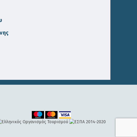
υ
ννης