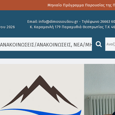
Μηνιαίο Πρόγραμμα Παρουσίας της Παιδ
Email:
info@dimossouliou.gr
-
Τηλέφωνο 26663 6
ου 2026
Κ. Καραμανλή 179 Παραμυθιά Θεσπρωτίας Τ.Κ 4
/
ΑΝΑΚΟΙΝΏΣΕΙΣ
/
ΑΝΑΚΟΙΝΏΣΕΙΣ
,
ΝΈΑ
/
ΜΗΝΥΜΑ ΔΗΜ