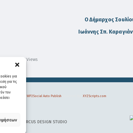
Ο Δήμαρχος Σουλίο
Ιωάννης Σπ. Καραγιά
1,043
Views
ookies για
ση για τις
ικού
τόν τον
WP2Social Auto Publish
Powered By :
XYZScripts.com
ρεάσει
ιμήσεων
 DESIGN BY
CIRCUS DESIGN STUDIO