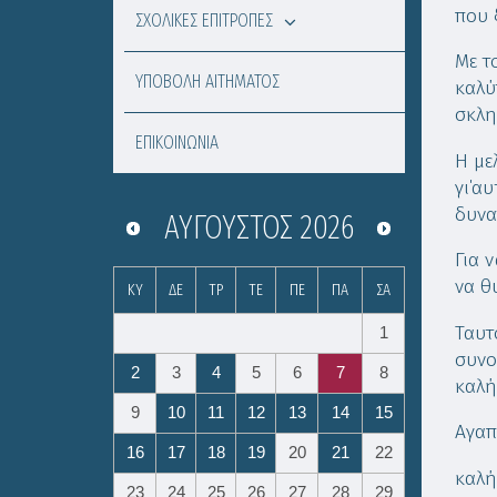
που 
ΣΧΟΛΙΚΕΣ ΕΠΙΤΡΟΠΕΣ
Με τ
ΥΠΟΒΟΛΗ ΑΙΤΗΜΑΤΟΣ
καλύ
σκλη
ΕΠΙΚΟΙΝΩΝΙΑ
Η με
γι΄α
δυνα
ΑΎΓΟΥΣΤΟΣ
2026
Για 
να θ
ΚΥ
ΔΕ
ΤΡ
ΤΕ
ΠΕ
ΠΑ
ΣΑ
Ταυτ
1
συνο
2
3
4
5
6
7
8
καλή
9
10
11
12
13
14
15
Αγαπ
16
17
18
19
20
21
22
καλή
23
24
25
26
27
28
29