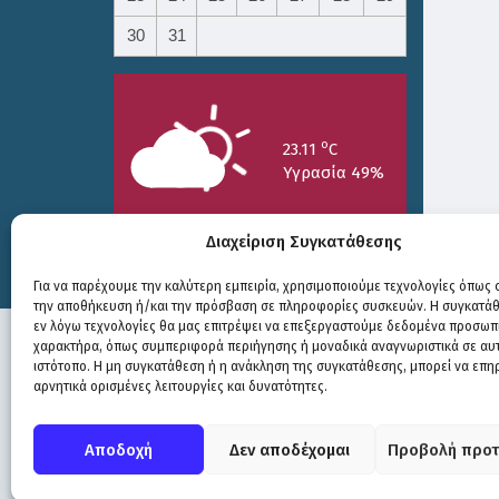
30
31
o
23.11
C
Υγρασία 49%
Print
Διαχείριση Συγκατάθεσης
Για να παρέχουμε την καλύτερη εμπειρία, χρησιμοποιούμε τεχνολογίες όπως c
την αποθήκευση ή/και την πρόσβαση σε πληροφορίες συσκευών. Η συγκατάθε
25/7
26/7
27/7
εν λόγω τεχνολογίες θα μας επιτρέψει να επεξεργαστούμε δεδομένα προσωπ
o
o
o
15.73
C
17.99
C
20.94
C
χαρακτήρα, όπως συμπεριφορά περιήγησης ή μοναδικά αναγνωριστικά σε αυ
ιστότοπο. Η μη συγκατάθεση ή η ανάκληση της συγκατάθεσης, μπορεί να επη
αρνητικά ορισμένες λειτουργίες και δυνατότητες.
Πολιτική Προστασίας
|
Δήλωση Προσβασιμότητας
© COPYRIGHT ΔΗΜΟΣ ΣΟΥΛΙΟΥ 2026
Αποδοχή
Δεν αποδέχομαι
Προβολή προτ
WEB DEVELOPMENT BY
ΕΓΚΡΙΤΟΣ GROUP
| GRAPHICS