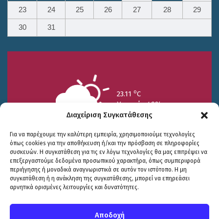
23
24
25
26
27
28
29
30
31
o
23.11
C
Υγρασία 49%
Διαχείριση Συγκατάθεσης
Για να παρέχουμε την καλύτερη εμπειρία, χρησιμοποιούμε τεχνολογίες
όπως cookies για την αποθήκευση ή/και την πρόσβαση σε πληροφορίες
συσκευών. Η συγκατάθεση για τις εν λόγω τεχνολογίες θα μας επιτρέψει να
επεξεργαστούμε δεδομένα προσωπικού χαρακτήρα, όπως συμπεριφορά
περιήγησης ή μοναδικά αναγνωριστικά σε αυτόν τον ιστότοπο. Η μη
25/7
26/7
27/7
συγκατάθεση ή η ανάκληση της συγκατάθεσης, μπορεί να επηρεάσει
o
o
o
15.73
C
17.99
C
20.94
C
αρνητικά ορισμένες λειτουργίες και δυνατότητες.
WP2Social Auto Publish
Powered By :
XYZScripts.com
Πολιτική Προστασίας
|
Δήλωση Προσβασιμότητας
© COPYRIGHT ΔΗΜΟΣ ΣΟΥΛΙΟΥ 2026
Αποδοχή