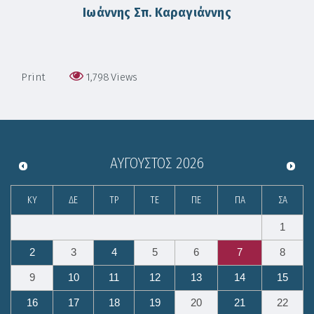
Ιωάννης Σπ. Καραγιάννης
Print
1,798
Views
ΑΎΓΟΥΣΤΟΣ
2026
ΚΥ
ΔΕ
ΤΡ
ΤΕ
ΠΕ
ΠΑ
ΣΑ
1
2
3
4
5
6
7
8
9
10
11
12
13
14
15
16
17
18
19
20
21
22