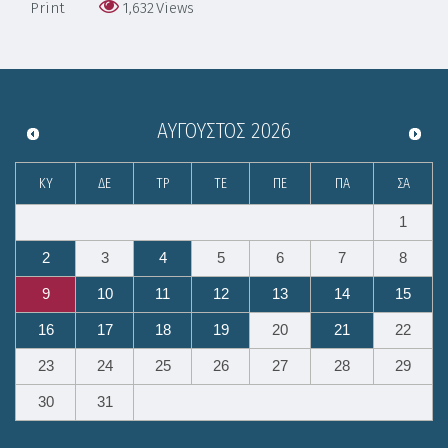
Print
1,632
Views
ΑΎΓΟΥΣΤΟΣ
2026
ΚΥ
ΔΕ
ΤΡ
ΤΕ
ΠΕ
ΠΑ
ΣΑ
1
2
3
4
5
6
7
8
9
10
11
12
13
14
15
16
17
18
19
20
21
22
23
24
25
26
27
28
29
30
31