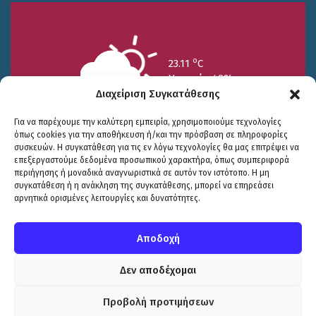
o
23.11
C
Υγρασία 49%
Διαχείριση Συγκατάθεσης
Για να παρέχουμε την καλύτερη εμπειρία, χρησιμοποιούμε τεχνολογίες
όπως cookies για την αποθήκευση ή/και την πρόσβαση σε πληροφορίες
συσκευών. Η συγκατάθεση για τις εν λόγω τεχνολογίες θα μας επιτρέψει να
επεξεργαστούμε δεδομένα προσωπικού χαρακτήρα, όπως συμπεριφορά
περιήγησης ή μοναδικά αναγνωριστικά σε αυτόν τον ιστότοπο. Η μη
25/7
26/7
27/7
συγκατάθεση ή η ανάκληση της συγκατάθεσης, μπορεί να επηρεάσει
o
o
o
15.73
C
17.99
C
20.94
C
αρνητικά ορισμένες λειτουργίες και δυνατότητες.
WP2Social Auto Publish
Powered By :
XYZScripts.com
Πολιτική Προστασίας
|
Δήλωση Προσβασιμότητας
© COPYRIGHT ΔΗΜΟΣ ΣΟΥΛΙΟΥ 2026
Αποδοχή
WEB DEVELOPMENT BY
ΕΓΚΡΙΤΟΣ GROUP
| GRAPHICS DESIGN BY
CIRCUS DESIGN STUDIO
Δεν αποδέχομαι
Προβολή προτιμήσεων