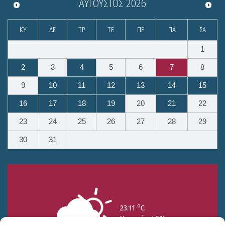
ΑΎΓΟΥΣΤΟΣ
2026
ΚΥ
ΔΕ
ΤΡ
ΤΕ
ΠΕ
ΠΑ
ΣΑ
1
2
3
4
5
6
7
8
9
10
11
12
13
14
15
16
17
18
19
20
21
22
23
24
25
26
27
28
29
30
31
o
23.11
C
Υγρασία 49%