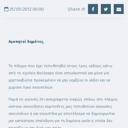
25/05/2012 00:00
Share it!
Αγαπητοί δημότες,
Το πλέγμα που έχει τοποθετηθεί στους τρεις κάδους
κάτω
από το σχολείο Βούλγαρη είν
αι απ
ο
κ
λειστικά και μόν
ο για
χαρτοκιβώτια προκειμένου να μην γεμίζουν οι κάδοι και να
χωράνε όγκο σ
κουπιδιών.
Παρά το γεγονός ότι αναγράφεται σαφώς επάνω στο πλέ
γμα,
κάποιοι ασυνείδητοι συμπ
ολίτε
ς μας τοποθετούν
σακούλες
σκουπιδιών ή και σκουπίδια
με αποτέλεσ
μα να δημιουργείται
μια κατάσταση επικίνδυνη για τη δημόσια
υγεία η οποία δεν