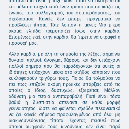
αποτέλεσμα είναι η τάξη κάθε τόσο να ανατρέπεται
και μάλιστα συχνά κατά έναν τρόπο που σαρκάζει τις
έννοιες του συλλογισμού, του συμπεράσματος, του
σχεδιασμού. Κανείς δεν μπορεί πραγματικά να
προβλέψει τίποτε. Τότε λοιπόν τι μένει; Μια μικρή
ακόμα ελπίδα τρεμοπαίζει ίσως στην καρδιά.
Επομένως εκεί, στην καρδιά, θα ’πρεπε να στραφεί η
προσοχή μας.
Αλλά καρδιά, με όλη τη σημασία της λέξης, σημαίνει
δυνατοί παλμοί, άνοιγμα, θάρρος, και δεν υπάρχουν
πολλοί σήμερα που θα παραδέχονταν ότι αυτές οι
ιδιότητες υπάρχουν μέσα στο στήθος κάποιων που
κυκλοφορούν τριγύρω τους. Ποιος θα τολμούσε να
πει πως επιζούν ακόμη ηρωικές υπάρξεις από τις
οποίες ο ίδιος, δυστυχώς, εξαιρείται; Μάλλον
αδύνατη μια τέτοια αντιπαραβολή. Γιατί είναι τόσο
βαθιά η δυσπιστία απέναντι σε κάθε μορφή
γενναιότητας, ώστε να φαίνεται σχεδόν πλεονεκτικό
να ζει κανείς σήμερα προφυλαγμένος από όλα, μη
διακινδυνεύοντας τίποτα, έχοντας πεισθεί πως
όποιοι αψηφούν τους κινδύνους δεν είναι παρά