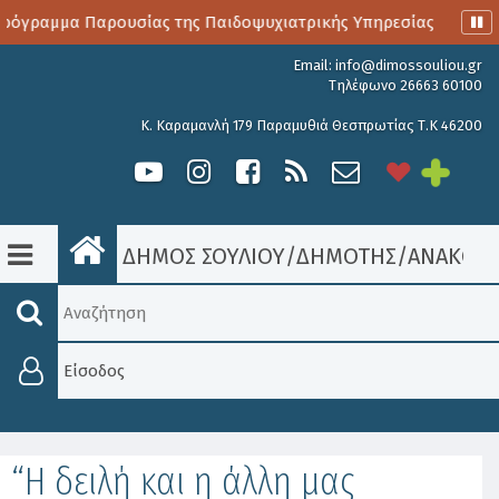
όγραμμα Παρουσίας της Παιδοψυχιατρικής Υπηρεσίας
Αιμ
Email:
info@dimossouliou.gr
Τηλέφωνο 26663 60100
Κ. Καραμανλή 179 Παραμυθιά Θεσπρωτίας Τ.Κ 46200
ΔΗΜΟΣ ΣΟΥΛΙΟΥ
/
ΔΗΜΟΤΗΣ
/
ΑΝΑΚΟΙΝ
Είσοδος
“H δειλή και η άλλη μας