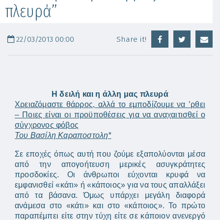
πλευρά”
22/03/2013 00:00
Share it!
H δειλή και η άλλη μας πλευρά
Χρειαζόμαστε θάρρος, αλλά το εμποδίζουμε να ’ρθει
– Ποιες είναι οι προϋποθέσεις για να αναχαιτισθεί ο
σύγχρονος φόβος
Του Βασίλη Καραποστολη*
Σε εποχές όπως αυτή που ζούμε εξαπολύονται μέσα
από την απογοήτευση μερικές ασυγκράτητες
προσδοκίες. Οι άνθρωποι εύχονται κρυφά να
εμφανισθεί «κάτι» ή «κάποιος» για να τους απαλλάξει
από τα βάσανα. Όμως υπάρχει μεγάλη διαφορά
ανάμεσα στο «κάτι» και στο «κάποιος». Το πρώτο
παραπέμπει είτε στην τύχη είτε σε κάποιον ανενεργό