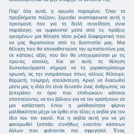
Παρ’ όλα αυτά, η αγωνία παραμένει. Όταν τα
προβλήματα πιέζουν, ξεμυτάει αναπόφευκτα αυτή η
προσμονή που για τη δειλή συνείδηση είναι
παράλογη: να εμφανιστεί μέσα από τις πράξεις
ορισμένων μια θέληση τόσο ριζικά διαφορετική που
να μας θεραπεύσει από τη δυσπιστία μας. Μια
θέληση που θα αποκαθιστούσε την εμπιστοσύνη μας
σε κάποιες αξίες που δεν θα υποχωρούσαν με τις
πρώτες απειλές. Και αν αυτή τη θέληση
δυσκολευόμαστε σήμερα να τη χαρακτηρίσουμε
ηρωική, ας την ονομάσουμε όπως αλλιώς θέλουμε:
θαρρετή, τολμηρή, αταλάντευτη. Αρκεί να διασωθεί
μέσα μας η ιδέα ότι είναι δυνατόν ένας άνθρωπος να
ξεπεράσει το όριο που επιδιώκουν κάποιοι
εποπτεύοντες να του βάλουν για να τον κρατήσουν σε
μια κατάσταση όπου η μαλθακότητα φέρνει
μαλθακότητα μέχρι να έρθει στο τέλος η αηδία για τον
ίδιο του τον εαυτό. Και η αηδία αυτή για να μη
φανερωθεί ξεσπάει συνήθως εναντίον κάποιων
άλλων που φαίνονται πιο σφριγηλοί. Ένας