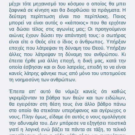
μέχρι τότε μηχανισμό του κόσμου ο οποίος θα μπει
ξαφνικά σε κίνηση και θα διορθώσει τα πράγματα. Η
δεύτερη περίπτωση είναι πιο περίπλοκη. Ποιος
μπορεί να είναι αυτός ο «κάποιος» που θα ερχόταν
να δώσει τέλος στις αγωνίες μας; Οι προηγούμενοι
αιώνες έχουν δώσει την απάντησή τους: ο σωτήρας
είναι είτε ο Θεός είτε ο ίδιος ο άνθρωπος. Υπήρξαν
εποχές που λάτρεψαν τη δύναμη του Θεού. Υπήρξαν
άλλες που λάτρεψαν τη δύναμη του ανθρώπου. Κι
έπειτα ήρθε μια άλλη εποχή, η δική μας, κατά την
οποία έσβησαν και οι δυο λατρείες, επειδή το να είναι
κανείς λάτρης φάνηκε πως από μόνο του υποτιμούσε
τη νοημοσύνη των ανθρώπων.
Έπειτα απ’ αυτό θα νόμιζε κανείς ότι καθώς
γκρεμίζονταν τα βάθρα των θεών και των ειδώλων,
θα εγειρόταν στη θέση τους ένα άλλο βάθρο πάνω
στο οποίο θα στεκόταν υπερήφανος και αγέρωχος ο
νους. Πλην όμως, είδαμε ότι αυτός ο νους ομολόγησε
την αδυναμία του. Δεν μπόρεσε να εξηγήσει πειστικά
γιατί η λογική ενώ βάζει τα πάντα σε τάξη, το τελικό