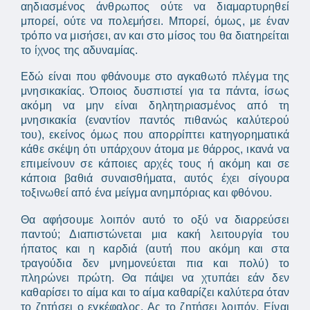
αηδιασμένος άνθρωπος ούτε να διαμαρτυρηθεί
μπορεί, ούτε να πολεμήσει. Μπορεί, όμως, με έναν
τρόπο να μισήσει, αν και στο μίσος του θα διατηρείται
το ίχνος της αδυναμίας.
Εδώ είναι που φθάνουμε στο αγκαθωτό πλέγμα της
μνησικακίας. Όποιος δυσπιστεί για τα πάντα, ίσως
ακόμη να μην είναι δηλητηριασμένος από τη
μνησικακία (εναντίον παντός πιθανώς καλύτερού
του), εκείνος όμως που απορρίπτει κατηγορηματικά
κάθε σκέψη ότι υπάρχουν άτομα με θάρρος, ικανά να
επιμείνουν σε κάποιες αρχές τους ή ακόμη και σε
κάποια βαθιά συναισθήματα, αυτός έχει σίγουρα
τοξινωθεί από ένα μείγμα ανημπόριας και φθόνου.
Θα αφήσουμε λοιπόν αυτό το οξύ να διαρρεύσει
παντού; Διαπιστώνεται μια κακή λειτουργία του
ήπατος και η καρδιά (αυτή που ακόμη και στα
τραγούδια δεν μνημονεύεται πια και πολύ) το
πληρώνει πρώτη. Θα πάψει να χτυπάει εάν δεν
καθαρίσει το αίμα και το αίμα καθαρίζει καλύτερα όταν
το ζητήσει ο εγκέφαλος. Ας το ζητήσει λοιπόν. Είναι