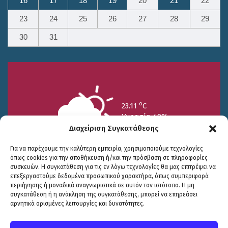
16
17
18
19
20
21
22
23
24
25
26
27
28
29
30
31
o
23.11
C
Υγρασία 49%
Διαχείριση Συγκατάθεσης
Για να παρέχουμε την καλύτερη εμπειρία, χρησιμοποιούμε τεχνολογίες
όπως cookies για την αποθήκευση ή/και την πρόσβαση σε πληροφορίες
συσκευών. Η συγκατάθεση για τις εν λόγω τεχνολογίες θα μας επιτρέψει να
επεξεργαστούμε δεδομένα προσωπικού χαρακτήρα, όπως συμπεριφορά
περιήγησης ή μοναδικά αναγνωριστικά σε αυτόν τον ιστότοπο. Η μη
25/7
26/7
27/7
συγκατάθεση ή η ανάκληση της συγκατάθεσης, μπορεί να επηρεάσει
o
o
o
15.73
C
17.99
C
20.94
C
αρνητικά ορισμένες λειτουργίες και δυνατότητες.
WP2Social Auto Publish
Powered By :
XYZScripts.com
Πολιτική Προστασίας
|
Δήλωση Προσβασιμότητας