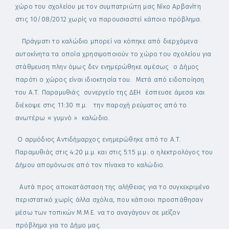
χώρο του σχολείου με τον συμπατριώτη μας Νίκο Αρβανίτη
στις 10/08/2012 χωρίς να παρουσιαστεί κάποιο πρόβλημα.
Πράγματι το καλώδιο μπορεί να κόπηκε από διερχόμενα
αυτοκίνητα τα οποία χρησιμοποιούν το χώρο του σχολείου για
στάθμευση πλην όμως δεν ενημερώθηκε αμέσως ο Δήμος
παρότι ο χώρος είναι ιδιοκτησία του. Μετά από ειδοποίηση
του Α.Τ. Παραμυθιάς συνεργείο της ΔΕΗ έσπευσε άμεσα και
διέκοψε στις 11:30 π.μ. την παροχή ρεύματος από το
ανωτέρω « γυμνό » καλώδιο.
Ο αρμόδιος Αντιδήμαρχος ενημερώθηκε από το Α.Τ.
Παραμυθιάς στις 4:20 μ.μ. και στις 5:15 μ.μ. ο ηλεκτρολόγος του
Δήμου απομόνωσε από τον πίνακα το καλώδιο.
Αυτά προς αποκατάσταση της αλήθειας για το συγκεκριμένο
περιστατικό χωρίς άλλα σχόλια, που κάποιοι προσπάθησαν
μέσω των τοπικών Μ.Μ.Ε. να το αναγάγουν σε μείζον
πρόβλημα για το Δήμο μας.