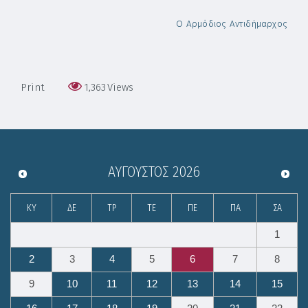
Ο Αρμόδιος Αντιδήμαρχος
Print
1,363
Views
ΑΎΓΟΥΣΤΟΣ
2026
ΚΥ
ΔΕ
ΤΡ
ΤΕ
ΠΕ
ΠΑ
ΣΑ
1
2
3
4
5
6
7
8
9
10
11
12
13
14
15