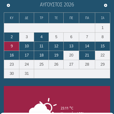
ΑΎΓΟΥΣΤΟΣ
2026
ΚΥ
ΔΕ
ΤΡ
ΤΕ
ΠΕ
ΠΑ
ΣΑ
1
2
3
4
5
6
7
8
9
10
11
12
13
14
15
16
17
18
19
20
21
22
23
24
25
26
27
28
29
30
31
o
23.11
C
Υγρασία 49%