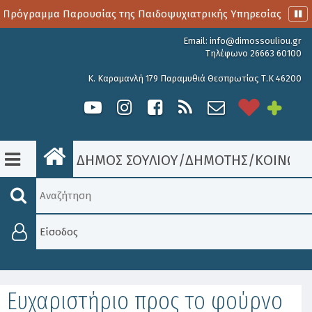
 Πρόγραμμα Παρουσίας της Παιδοψυχιατρικής Υπηρεσίας
Α
Email:
info@dimossouliou.gr
Τηλέφωνο 26663 60100
Κ. Καραμανλή 179 Παραμυθιά Θεσπρωτίας Τ.Κ 46200
ΔΗΜΟΣ ΣΟΥΛΙΟΥ
/
ΔΗΜΟΤΗΣ
/
ΚΟΙΝΩΝΙ
Είσοδος
Ευχαριστήριο προς το φούρνο