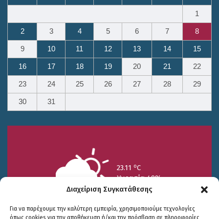
1
2
3
4
5
6
7
8
9
10
11
12
13
14
15
16
17
18
19
20
21
22
23
24
25
26
27
28
29
30
31
o
23.11
C
Υγρασία 49%
Διαχείριση Συγκατάθεσης
Για να παρέχουμε την καλύτερη εμπειρία, χρησιμοποιούμε τεχνολογίες
όπως cookies για την αποθήκευση ή/και την πρόσβαση σε πληροφορίες