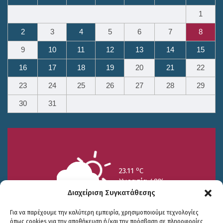
1
2
3
4
5
6
7
8
9
10
11
12
13
14
15
16
17
18
19
20
21
22
23
24
25
26
27
28
29
30
31
o
23.11
C
Υγρασία 49%
Διαχείριση Συγκατάθεσης
Για να παρέχουμε την καλύτερη εμπειρία, χρησιμοποιούμε τεχνολογίες
όπως cookies για την αποθήκευση ή/και την πρόσβαση σε πληροφορίες