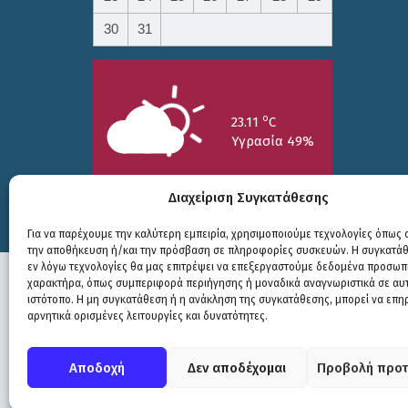
30
31
o
23.11
C
Υγρασία 49%
Διαχείριση Συγκατάθεσης
Για να παρέχουμε την καλύτερη εμπειρία, χρησιμοποιούμε τεχνολογίες όπως c
την αποθήκευση ή/και την πρόσβαση σε πληροφορίες συσκευών. Η συγκατάθε
25/7
26/7
27/7
εν λόγω τεχνολογίες θα μας επιτρέψει να επεξεργαστούμε δεδομένα προσωπ
o
o
o
15.73
C
17.99
C
20.94
C
χαρακτήρα, όπως συμπεριφορά περιήγησης ή μοναδικά αναγνωριστικά σε αυ
ιστότοπο. Η μη συγκατάθεση ή η ανάκληση της συγκατάθεσης, μπορεί να επη
αρνητικά ορισμένες λειτουργίες και δυνατότητες.
Πολιτική Προστασίας
|
Δήλωση Προσβασιμότητας
© COPYRIGHT ΔΗΜΟΣ ΣΟΥΛΙΟΥ 2026
Αποδοχή
Δεν αποδέχομαι
Προβολή προτ
WEB DEVELOPMENT BY
ΕΓΚΡΙΤΟΣ GROUP
| GRAPHICS