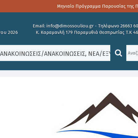
Μηνιαίο Πρόγραμμα Παρουσίας της Παι
Email:
info@dimossouliou.gr
-
Τηλέφωνο 26663 6
ου 2026
Κ. Καραμανλή 179 Παραμυθιά Θεσπρωτίας Τ.Κ 4
/
ΑΝΑΚΟΙΝΏΣΕΙΣ
/
ΑΝΑΚΟΙΝΏΣΕΙΣ
,
ΝΈΑ
/
ΕΞΥΠΗΡΈΤΗΣΗ