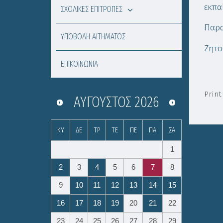
εκπα
ΣΧΟΛΙΚΕΣ ΕΠΙΤΡΟΠΕΣ
Παρα
ΥΠΟΒΟΛΗ ΑΙΤΗΜΑΤΟΣ
Ζητο
ΕΠΙΚΟΙΝΩΝΙΑ
Print
ΑΎΓΟΥΣΤΟΣ
2026
ΚΥ
ΔΕ
ΤΡ
ΤΕ
ΠΕ
ΠΑ
ΣΑ
1
2
3
4
5
6
7
8
9
10
11
12
13
14
15
16
17
18
19
20
21
22
23
24
25
26
27
28
29