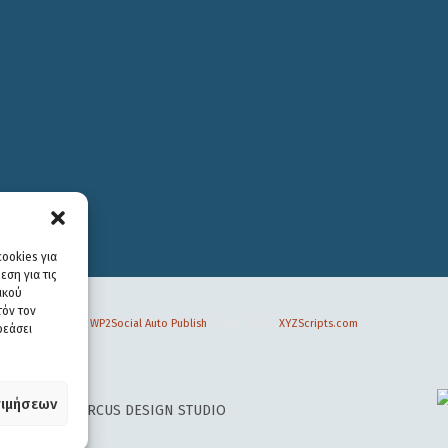
ookies για
ση για τις
ικού
τόν τον
WP2Social Auto Publish
Powered By :
XYZScripts.com
ρεάσει
ιμήσεων
 DESIGN BY
CIRCUS DESIGN STUDIO