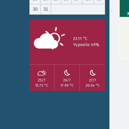
30
31
o
23.11
C
Υγρασία 49%
25/7
26/7
27/7
o
o
o
15.73
C
17.99
C
20.94
C