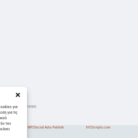
430
Views
ookies για
ση για τις
ικού
τόν τον
WP2Social Auto Publish
Powered By :
XYZScripts.com
ρεάσει