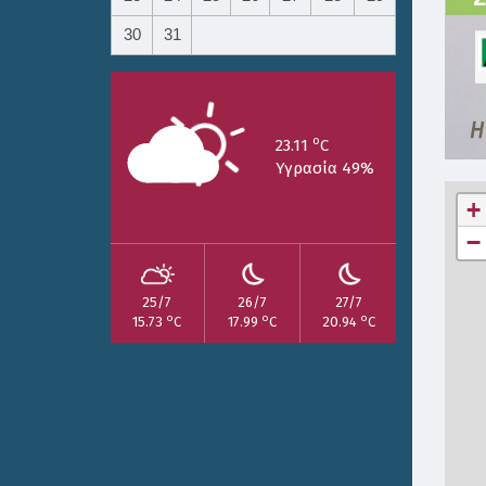
30
31
o
23.11
C
Υγρασία 49%
+
−
25/7
26/7
27/7
o
o
o
15.73
C
17.99
C
20.94
C