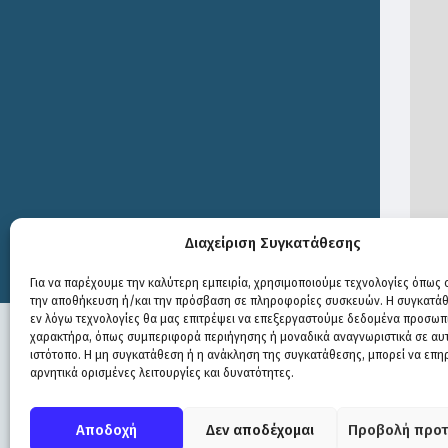
Διαχείριση Συγκατάθεσης
Print
Για να παρέχουμε την καλύτερη εμπειρία, χρησιμοποιούμε τεχνολογίες όπως c
την αποθήκευση ή/και την πρόσβαση σε πληροφορίες συσκευών. Η συγκατάθε
εν λόγω τεχνολογίες θα μας επιτρέψει να επεξεργαστούμε δεδομένα προσωπ
χαρακτήρα, όπως συμπεριφορά περιήγησης ή μοναδικά αναγνωριστικά σε αυ
ιστότοπο. Η μη συγκατάθεση ή η ανάκληση της συγκατάθεσης, μπορεί να επη
αρνητικά ορισμένες λειτουργίες και δυνατότητες.
Πολιτική Προστασίας
|
Δήλωση Προσβασιμότητας
© COPYRIGHT ΔΗΜΟΣ ΣΟΥΛΙΟΥ 2026
Αποδοχή
Δεν αποδέχομαι
Προβολή προτ
WEB DEVELOPMENT BY
ΕΓΚΡΙΤΟΣ GROUP
| GRAPHICS