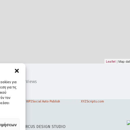
Leaflet
| Map da
1,500
Views
ookies για
ση για τις
ικού
τόν τον
WP2Social Auto Publish
Powered By :
XYZScripts.com
ρεάσει
ιμήσεων
 DESIGN BY
CIRCUS DESIGN STUDIO