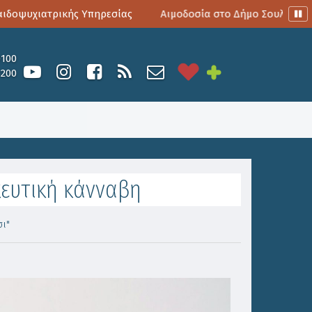
ψυχιατρικής Υπηρεσίας
Αιμοδοσία στο Δήμο Σουλίου
0100
6200
ευτική κάνναβη
ι"